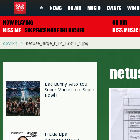
NEWS
ON AIR
MUSIC
EVENTS
WIN O
NOW PLAYING
ON AIR
KISS ME
SIX PENCE NONE THE RICHER
αρχική
netuse_large_t_14_13811_1.jpg
netu
Bad Bunny: Από του
Super Market στο Super
Bowl !
Η Dua Lipa
αποκαλύπτει το