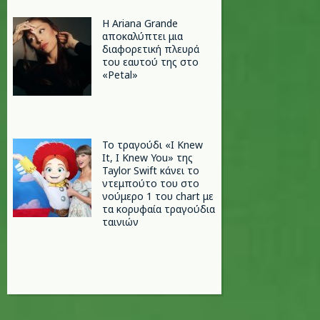
Η Ariana Grande
αποκαλύπτει μια
διαφορετική πλευρά
του εαυτού της στο
«Petal»
Το τραγούδι «I Knew
It, I Knew You» της
Taylor Swift κάνει το
ντεμπούτο του στο
νούμερο 1 του chart με
τα κορυφαία τραγούδια
ταινιών