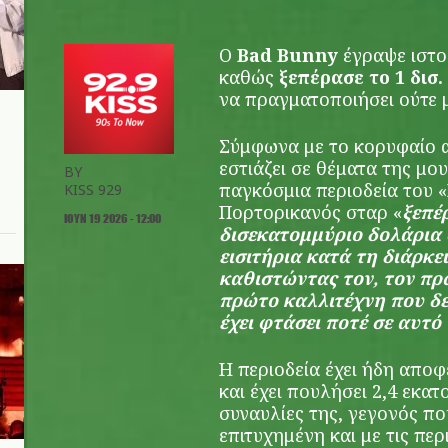
Ο
Bad Bunny
έγραψε ιστο
καθώς
ξεπέρασε το 1 δισ.
να πραγματοποιήσει ούτε μ
Σύμφωνα με το κορυφαίο α
εστιάζει σε θέματα της μο
BY
παγκόσμια περιοδεία του «
KISS 929
Πορτορικανός σταρ «
ξεπέ
ΙΟΥΝ 19 2026 - 12:00
δισεκατομμύριο δολάρια 
εισιτήρια κατά τη διάρκε
καθιστώντας τον, τον πρ
πρώτο καλλιτέχνη που δε
έχει φτάσει ποτέ σε αυτό
Η περιοδεία έχει ήδη αποφ
και έχει πουλήσει 2,4 εκατ
συναυλίες της, γεγονός πο
επιτυχημένη και με τις πε