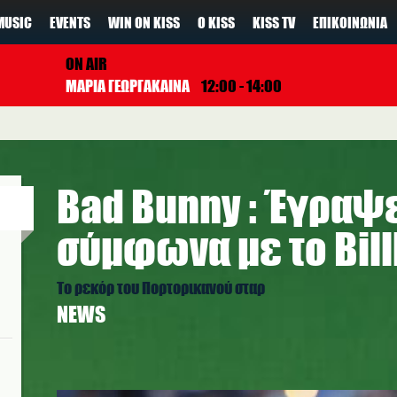
MUSIC
EVENTS
WIN ON KISS
Ο KISS
KISS TV
ΕΠΙΚΟΙΝΩΝΊΑ
ON AIR
ΜΑΡΙΑ ΓΕΩΡΓΑΚΑΙΝΑ
12:00 - 14:00
Bad Bunny : Έγραψε
σύμφωνα με το Bil
Το ρεκόρ του Πορτορικανού σταρ
NEWS
bad_bunny_halftime.jpg