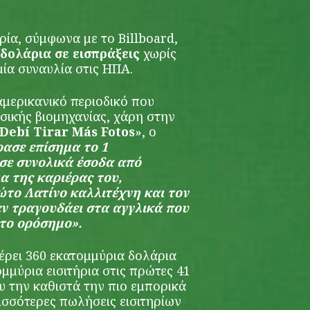
ρία, σύμφωνα με το Billboard,
 δολάρια σε εισπράξεις
χωρίς
ία συναυλία στις ΗΠΑ.
μερικανικό περιοδικό που
υσικής βιομηχανίας, χάρη στην
Debí Tirar Más Fotos
», ο
ρασε επίσημα το 1
σε συνολικά έσοδα από
ια της καριέρας του,
ώτο Λατίνο καλλιτέχνη και τον
ν τραγουδάει στα αγγλικά που
 το ορόσημο».
έρει 360 εκατομμύρια δολάρια
ομμύρια εισιτήρια στις πρώτες 41
υ την καθιστά την πιο εμπορικά
ρισσότερες πωλήσεις εισιτηρίων