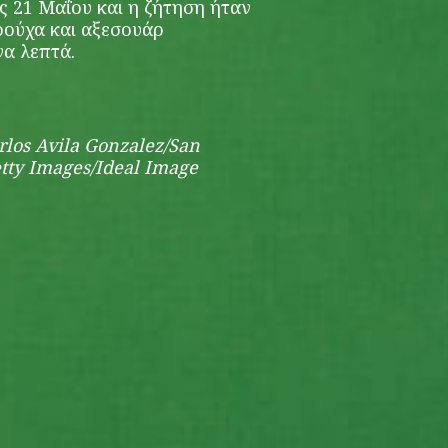
 21 Μαΐου και η ζήτηση ήταν
ρούχα και αξεσουάρ
γα λεπτά.
los Avila Gonzalez/San
etty Images/Ideal Image