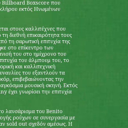
υ Billboard Boxscore που
οκλήρου εκτός Ηνωμένων
ται στους καλλιτέχνες που
τη διεθνή επικαιρότητα τους
από τη σαρωτική επιτυχία της
ηκε στο επίκεντρο των
νισή του στο ημίχρονο του
πιτυχία του άλμπουμ του, το
ορική και καλλιτεχνική
υναυλίες του εξαντλούν τα
εκόρ, επιβεβαιώνοντας την
παγκόσμια μουσική σκηνή. Εκτός
ny έχει γνωρίσει την επιτυχία
το λανσάρισμα του Benito
λογής ρούχων σε συνεργασία με
αν sold out σχεδόν αμέσως. Η