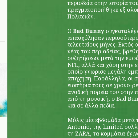
περιοδεία στην ιστορία το
πραγματοποιήθηκε εξ ολ
Πολιτειών.
Ο
Bad Bunny
συγκαταλέγε
απασχόλησαν περισσότερο 
τελευταίους μήνες. Εκτός 
νέας του περιοδείας, βρέθ
συζητήσεων μετά την εμφά
NFL, αλλά και χάρη στην ε
οποίο γνώρισε μεγάλη εμπ
απήχηση. Παράλληλα, οι σ
εισιτήριά τους σε χρόνο-ρ
ανοδική πορεία του στην 
από τη μουσική, ο Bad Bun
και σε άλλα πεδία.
Μόλις μία εβδομάδα μετά 
Antonio, της limited συλ
τη ZARA, τα κομμάτια έγιν