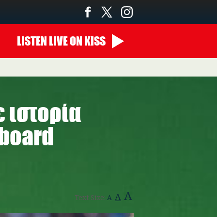
LISTEN
LIVE
ON KISS
 ιστορία
lboard
A
A
Text Size:
A