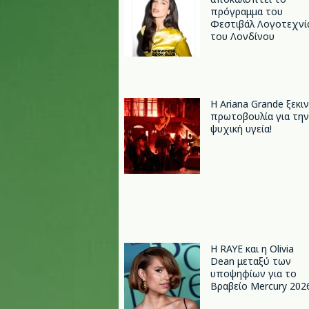
πρόγραμμα του
Φεστιβάλ Λογοτεχνί
του Λονδίνου
Η Ariana Grande ξεκι
πρωτοβουλία για την
ψυχική υγεία!
Η RAYE και η Olivia
Dean μεταξύ των
υποψηφίων για το
Βραβείο Mercury 202