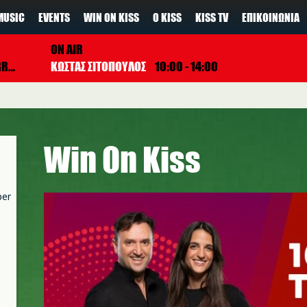
MUSIC
EVENTS
WIN ON KISS
Ο KISS
KISS TV
ΕΠΙΚΟΙΝΩΝΊΑ
ON AIR
NOW
ΚΩΣΤΑΣ ΣΙΤΟΠΟΥΛΟΣ
10:00 - 14:00
Win On Kiss
per