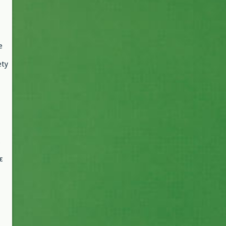
e
ety
ε