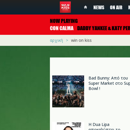
NEWS
ON AIR
NOW PLAYING
CON CALMA
DADDY YANKEE & KATY PERRY FEAT. S
αρχική
win on kiss
Bad Bunny: Από του
Super Market στο Su
Bowl !
Η Dua Lipa
αποκαλύπτει το