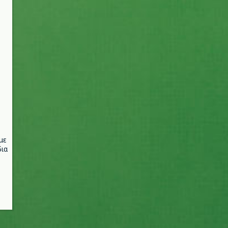
με
ια