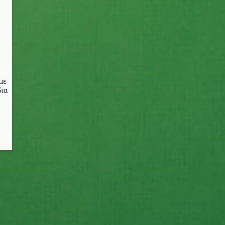
με
ια