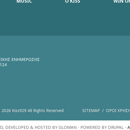
MUSIC
Ο KISS
WIN ON
ΖΙΚΗΣ ΕΝΗΜΕΡΩΣΗΣ
124
 2026 Kiss929 All Rights Reserved
SITEMAP
ΟΡΟΙ ΧΡΗΣ
D, DEVELOPED & HOSTED BY GLOMAN - POWERED BY DRUPAL -
A