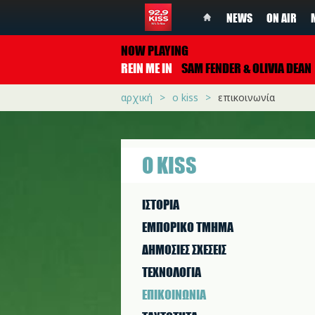
NEWS
ON AIR
NOW PLAYING
REIN ME IN
SAM FENDER & OLIVIA DEAN
αρχική
ο kiss
επικοινωνία
Ο KISS
ΙΣΤΟΡΙΑ
ΕΜΠΟΡΙΚΟ ΤΜΗΜΑ
ΔΗΜΟΣΙΕΣ ΣΧΕΣΕΙΣ
ΤΕΧΝΟΛΟΓΙΑ
ΕΠΙΚΟΙΝΩΝΙΑ