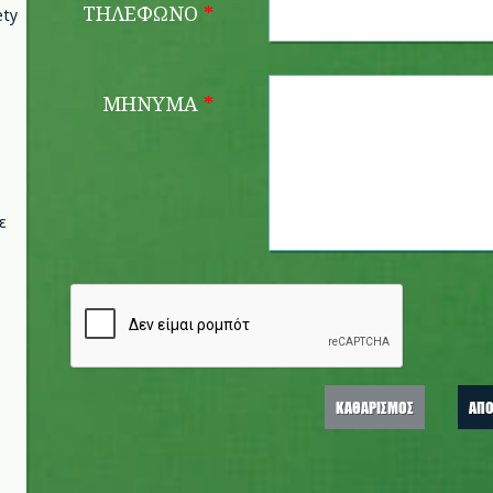
ΤΗΛΕΦΩΝΟ
*
ety
ΜΗΝΥΜΑ
*
ε