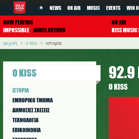
NEWS
ON AIR
MUSIC
EVENTS
WIN O
NOW PLAYING
ON AIR
IMPOSSIBLE
JAMES ARTHUR
αρχική
ο kiss
ιστορία
92.9 
Ο KISS
Ο KISS
ΙΣΤΟΡΙΑ
ΕΜΠΟΡΙΚΟ ΤΜΗΜΑ
ΔΗΜΟΣΙΕΣ ΣΧΕΣΕΙΣ
ΤΕΧΝΟΛΟΓΙΑ
ΕΠΙΚΟΙΝΩΝΙΑ