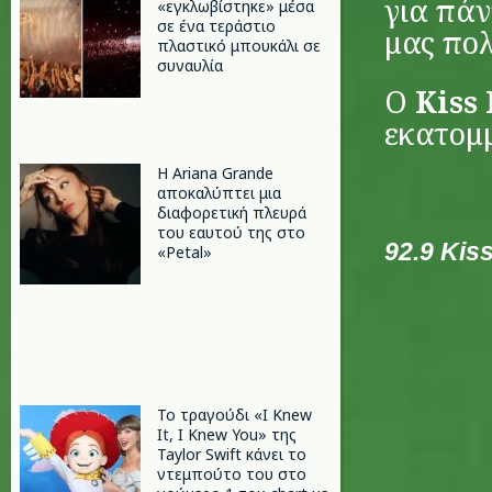
για πά
«εγκλωβίστηκε» μέσα
σε ένα τεράστιο
μας πολ
πλαστικό μπουκάλι σε
συναυλία
Ο
Kiss
εκατομ
Η Ariana Grande
αποκαλύπτει μια
διαφορετική πλευρά
του εαυτού της στο
92.9 Kis
«Petal»
Το τραγούδι «I Knew
It, I Knew You» της
Taylor Swift κάνει το
ντεμπούτο του στο