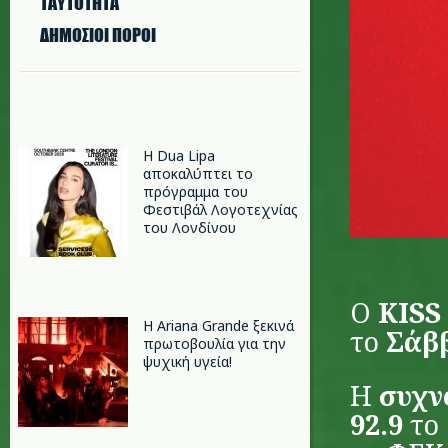
ΤΑΥΤΟΤΗΤΑ
ΔΗΜΟΣΙΟΙ ΠΟΡΟΙ
Η Dua Lipa
αποκαλύπτει το
πρόγραμμα του
Φεστιβάλ Λογοτεχνίας
του Λονδίνου
Ο
KISS
Η Ariana Grande ξεκινά
το
Σάββ
πρωτοβουλία για την
ψυχική υγεία!
Η
συχν
92.9
το 