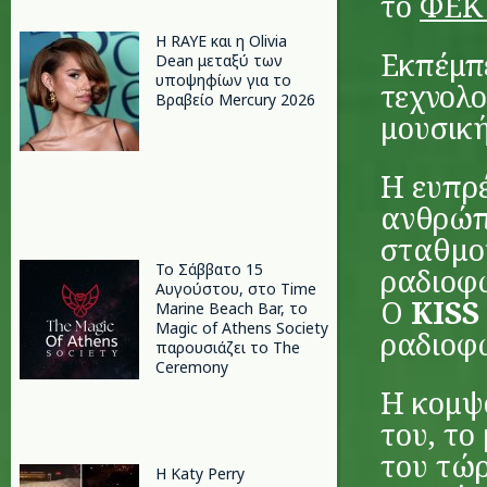
το
ΦΕΚ 
Η RAYE και η Olivia
Εκπέμπε
Dean μεταξύ των
υποψηφίων για το
τεχνολο
Βραβείο Mercury 2026
μουσική
Η ευπρέ
ανθρώπ
σταθμο
Το Σάββατο 15
ραδιοφ
Αυγούστου, στο Time
Ο
KISS
Marine Beach Bar, το
Magic of Athens Society
ραδιοφώ
παρουσιάζει το The
Ceremony
Η κομψ
του, το
του τώρ
H Katy Perry