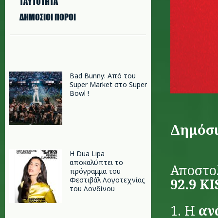
ΤΑΥΤΟΤΗΤΑ
ΔΗΜΟΣΙΟΙ ΠΟΡΟΙ
Bad Bunny: Από του
Super Market στο Super
Bowl !
Δημόσι
Η Dua Lipa
αποκαλύπτει το
Αποστο
πρόγραμμα του
92.9 K
Φεστιβάλ Λογοτεχνίας
του Λονδίνου
1. Η
αν