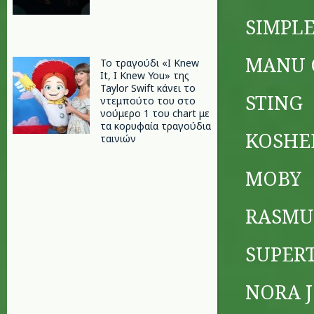
SIMPL
MANU 
Το τραγούδι «I Knew
It, I Knew You» της
Taylor Swift κάνει το
STING
ντεμπούτο του στο
νούμερο 1 του chart με
τα κορυφαία τραγούδια
KOSHE
ταινιών
MOBY
RASMU
SUPER
NORA J