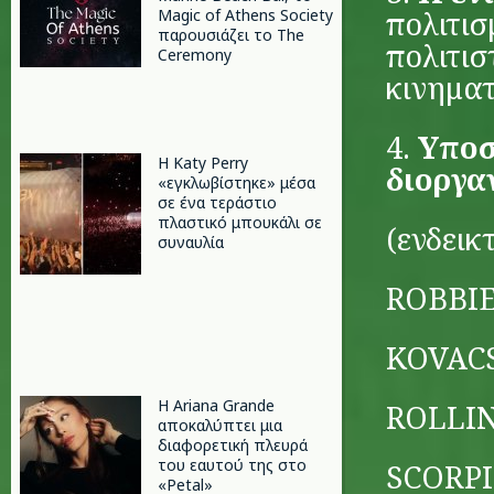
πολιτισ
Magic of Athens Society
παρουσιάζει το The
πολιτισ
Ceremony
κινημα
4.
Υποσ
H Katy Perry
διοργα
«εγκλωβίστηκε» μέσα
σε ένα τεράστιο
πλαστικό μπουκάλι σε
(ενδεικτ
συναυλία
ROBBI
KOVAC
Η Ariana Grande
ROLLI
αποκαλύπτει μια
διαφορετική πλευρά
του εαυτού της στο
SCORP
«Petal»