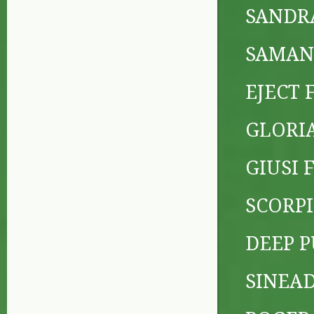
SANDR
SAMAN
EJECT F
GLORI
GIUSI 
SCORP
DEEP 
SINEAD