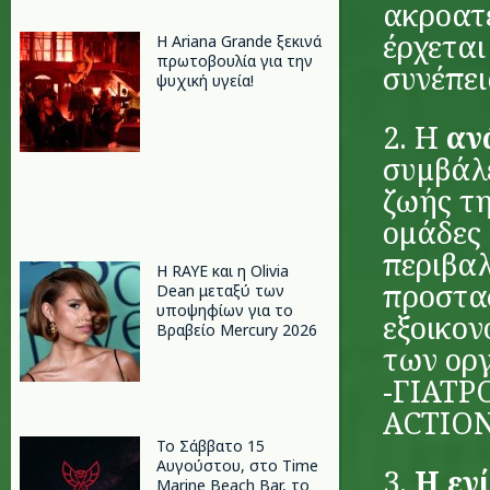
ακροατέ
έρχεται
Η Ariana Grande ξεκινά
πρωτοβουλία για την
συνέπει
ψυχική υγεία!
2. Η
αν
συμβάλ
ζωής τη
ομάδες 
περιβαλ
Η RAYE και η Olivia
προστασ
Dean μεταξύ των
υποψηφίων για το
εξοικο
Βραβείο Mercury 2026
των ορ
-ΓΙΑΤΡ
ACTION
Το Σάββατο 15
Αυγούστου, στο Time
3.
Η εν
Marine Beach Bar, το