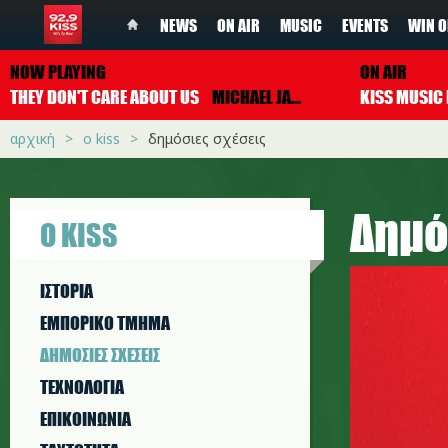
NEWS
ON AIR
MUSIC
EVENTS
WIN O
NOW PLAYING
ON AIR
THEY DON'T CARE ABOUT US
MICHAEL JACKSON
αρχική
ο kiss
δημόσιες σχέσεις
Δημό
Ο KISS
ΙΣΤΟΡΙΑ
ΕΜΠΟΡΙΚΟ ΤΜΗΜΑ
ΔΗΜΟΣΙΕΣ ΣΧΕΣΕΙΣ
ΤΕΧΝΟΛΟΓΙΑ
ΕΠΙΚΟΙΝΩΝΙΑ