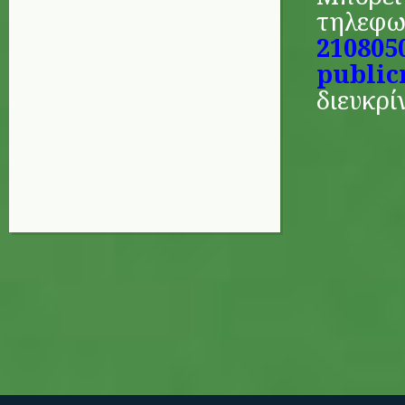
τηλεφω
210805
public
διευκρί