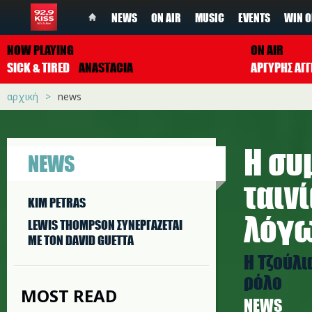
NEWS
ON AIR
MUSIC
EVENTS
WIN O
NOW PLAYING
ON AIR
SICK & TIRED
ANASTACIA
ΑΡΓΥΡΗΣ ΑΓΓ
αρχική
news
Η συ
NEWS
ταιν
KIM PETRAS
λόγω
LEWIS THOMPSON ΣΥΝΕΡΓAΖΕΤΑΙ
ΜΕ ΤΟΝ DAVID GUETTA
H Τζούλι
ρόλο
MOST READ
NEWS