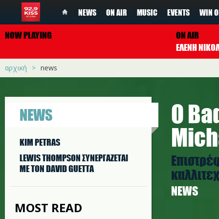
NEWS
ON AIR
MUSIC
EVENTS
WIN O
NOW PLAYING
ON AIR
ΕΛΕΝΗ ΝΙΚΟ
αρχική
news
O Ba
NEWS
Mich
KIM PETRAS
Eπιστρέ
LEWIS THOMPSON ΣΥΝΕΡΓAΖΕΤΑΙ
ΜΕ ΤΟΝ DAVID GUETTA
καλλιτεχ
NEWS
MOST READ