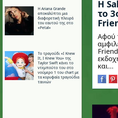
Η Sa
Η Ariana Grande
το 3
αποκαλύπτει μια
διαφορετική πλευρά
Frie
του εαυτού της στο
«Petal»
Αφού 
αμφιλ
Frien
Το τραγούδι «I Knew
εκδοχή
It, I Knew You» της
Taylor Swift κάνει το
και...
ντεμπούτο του στο
νούμερο 1 του chart με
τα κορυφαία τραγούδια
ταινιών