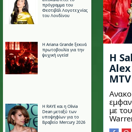
πρόγραμμα του
Φεστιβάλ Λογοτεχνίας
του Λονδίνου
Η Ariana Grande ξεκινά
πρωτοβουλία για την
Η Sa
ψυχική υγεία!
Alex
MTV
Ανακο
εμφαν
Η RAYE και η Olivia
με του
Dean μεταξύ των
Warren
υποψηφίων για το
Βραβείο Mercury 2026