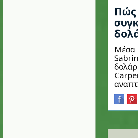
Πώς 
συγκ
δολ
Μέσα 
Sabri
δολάρ
Carpe
αναπτ
Σελίδες