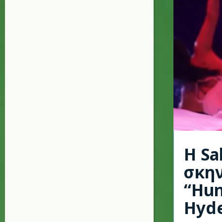
Η Sa
σκην
“Hun
Hyde