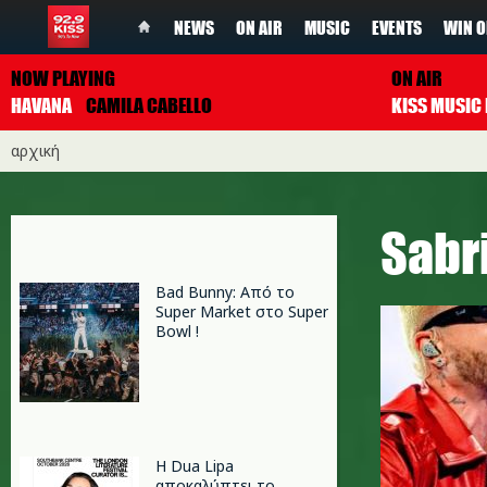
NEWS
ON AIR
MUSIC
EVENTS
WIN O
NOW PLAYING
ON AIR
HAVANA
CAMILA CABELLO
αρχική
Sabr
Bad Bunny: Από το
Super Market στο Super
Bowl !
Η Dua Lipa
αποκαλύπτει το