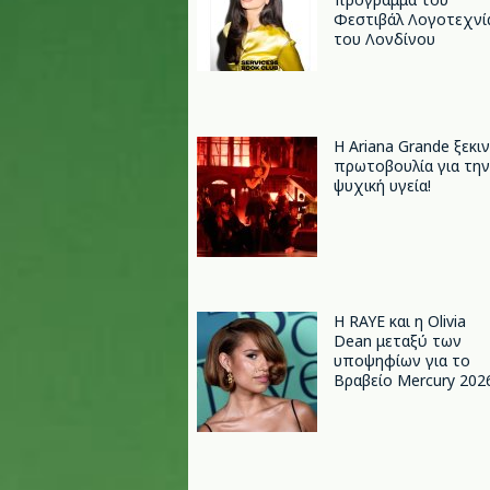
Φεστιβάλ Λογοτεχνί
του Λονδίνου
Η Ariana Grande ξεκι
πρωτοβουλία για την
ψυχική υγεία!
Η RAYE και η Olivia
Dean μεταξύ των
υποψηφίων για το
Βραβείο Mercury 202