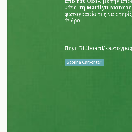
από τον Θεό
», με την απ
κάνει τη
Marilyn Monroe
φωτογραφία της να στηρίζ
άνδρα.
Πηγή Billboard/ φωτογρα
Sabrina Carpenter