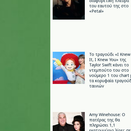
διαφορετική πλευρά
του εαυτού της στο
«Petal»
Το τραγούδι «I Knew
It, I Knew You» της
Taylor Swift κάνει το
ντεμπούτο του στο
νούμερο 1 του chart 
τα κορυφαία τραγούδ
ταινιών
Amy Winehouse: Ο
πατέρας της θα
πληρώσει 1,1
εκατομμύριο λίρες σε