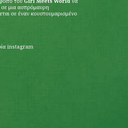
όφοιτο του
Girl Meets World
να
σε μια ασπρόμαυρη
εται σε έναν κουστουμαρισμένο
φία instagram