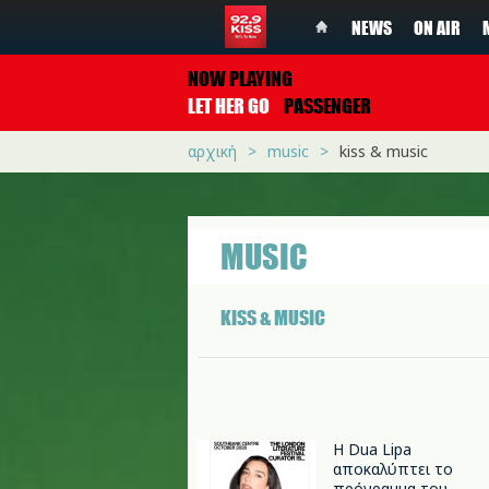
NEWS
ON AIR
NOW PLAYING
LET HER GO
PASSENGER
αρχική
music
kiss & music
MUSIC
KISS & MUSIC
Η Dua Lipa
αποκαλύπτει το
πρόγραμμα του