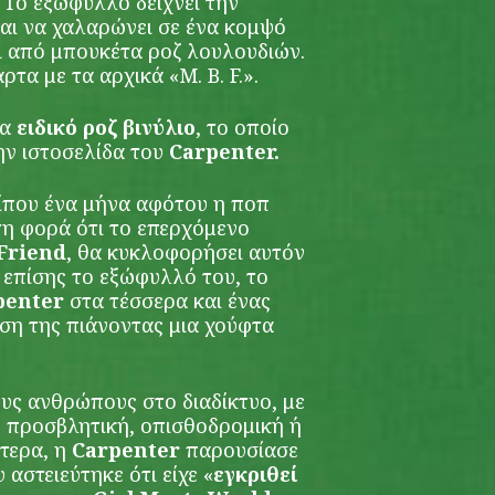
 Το εξώφυλλο δείχνει την
αι να χαλαρώνει σε ένα κομψό
ι από μπουκέτα ροζ λουλουδιών.
ρτα με τα αρχικά «M. B. F.».
να
ειδικό ροζ βινύλιο
, το οποίο
ην ιστοσελίδα του
Carpenter.
ρίπου ένα μήνα αφότου η ποπ
η φορά ότι το επερχόμενο
 Friend
, θα κυκλοφορήσει αυτόν
επίσης το εξώφυλλό του, το
penter
στα τέσσερα και ένας
έση της πιάνοντας μια χούφτα
ους ανθρώπους στο διαδίκτυο, με
 προσβλητική, οπισθοδρομική ή
ότερα, η
Carpenter
παρουσίασε
αστειεύτηκε ότι είχε «
εγκριθεί