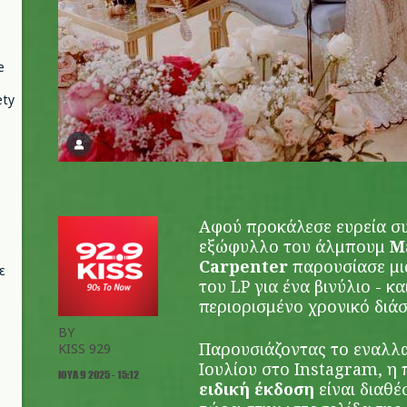
e
ety
Αφού προκάλεσε ευρεία σ
εξώφυλλο του άλμπουμ
M
Carpenter
παρουσίασε μι
ε
του LP για ένα βινύλιο - κα
περιορισμένο χρονικό διά
BY
Παρουσιάζοντας το εναλλα
KISS 929
Ιουλίου στο Instagram, η
ΙΟΥΛ 9 2025 - 15:12
ειδική έκδοση
είναι διαθ