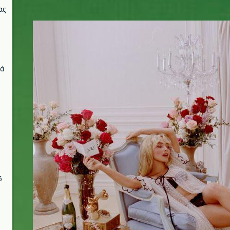
ας
sabrina_carpenter_mbf_pink.jpg
νά
6