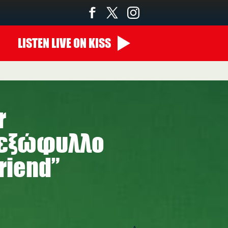
LISTEN
LIVE
ON KISS
00:00 - 07:00
r
ο εξώφυλλο
Friend”