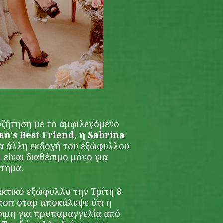
υζήτηση με το αμφιλεγόμενο
an's Best Friend, η Sabrina
α άλλη εκδοχή του εξώφυλλου
ι είναι διαθέσιμο μόνο για
στημα.
κτικό εξώφυλλο την Τρίτη 8
 ποπ σταρ αποκάλυψε ότι η
έσιμη για προπαραγγελία από