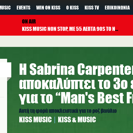
MUSIC
EVENTS
WIN ON KISS
Ο KISS
KISS TV
ΕΠΙΚΟΙΝΩΝΊΑ
ON AIR
KISS MUSIC NON STOP, ΜΕ 55 ΛΕΠΤΑ 90S TO NOW ΚΑΘΕ ΩΡΑ
Η Sabrina Carpente
αποκαλύπτει το 3
για το “Man's Best 
Αυτή τη φορά αποκλειστικά για το ροζ βινύλιο
ΚISS MUSIC
KISS & MUSIC