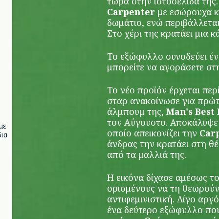
τώρα στην ιστοσελίδα της.
Carpenter
με εσώρουχα κ
δωμάτιο, ενώ περιβάλλετα
Στο χέρι της κρατάει μια κά
Το εξώφυλλο συνοδεύει έ
μπορείτε να αγοράσετε στ
Το νέο προϊόν έρχεται πε
σταρ ανακοίνωσε για πρώτ
άλμπουμ της,
Man's Best
τον Αύγουστο. Αποκάλυψε 
με
οποίο απεικονίζει την
Car
ια
άνδρας την κρατάει στη θ
από τα μαλλιά της.
Η εικόνα δίχασε αμέσως τ
ορισμένους να τη θεωρούν
αντιφεμινιστική. Λίγο αργ
ένα δεύτερο εξώφυλλο που 