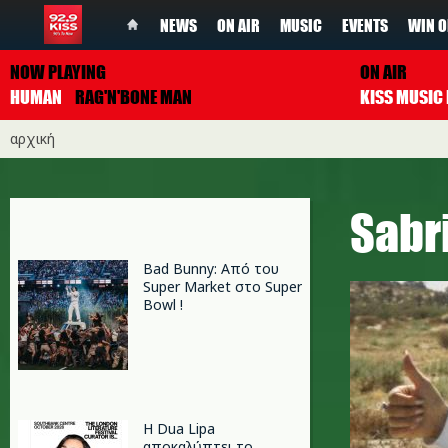
NEWS
ON AIR
MUSIC
EVENTS
WIN O
NOW PLAYING
ON AIR
HUMAN
RAG'N'BONE MAN
αρχική
Sabr
Bad Bunny: Από του
Super Market στο Super
Bowl !
Η Dua Lipa
αποκαλύπτει το