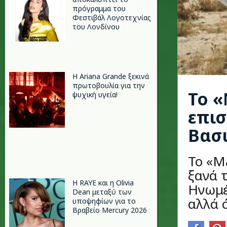
πρόγραμμα του
Φεστιβάλ Λογοτεχνίας
του Λονδίνου
Η Ariana Grande ξεκινά
πρωτοβουλία για την
Το «
ψυχική υγεία!
επισ
Βασ
Το «M
ξανά τ
Η RAYE και η Olivia
Ηνωμέ
Dean μεταξύ των
αλλά 
υποψηφίων για το
Βραβείο Mercury 2026