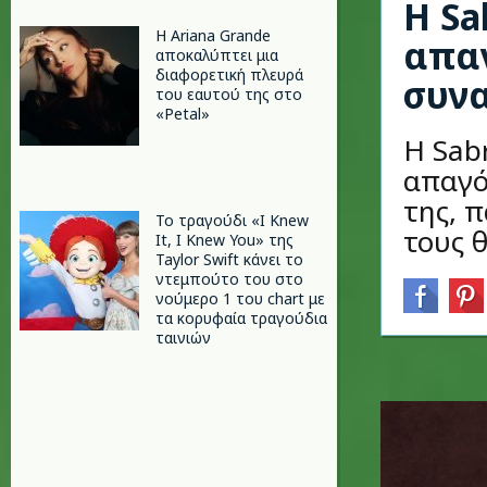
Η Sa
Η Ariana Grande
απαγ
αποκαλύπτει μια
διαφορετική πλευρά
συνα
του εαυτού της στο
«Petal»
Η Sab
απαγό
της, π
Το τραγούδι «I Knew
τους 
It, I Knew You» της
Taylor Swift κάνει το
ντεμπούτο του στο
νούμερο 1 του chart με
τα κορυφαία τραγούδια
ταινιών