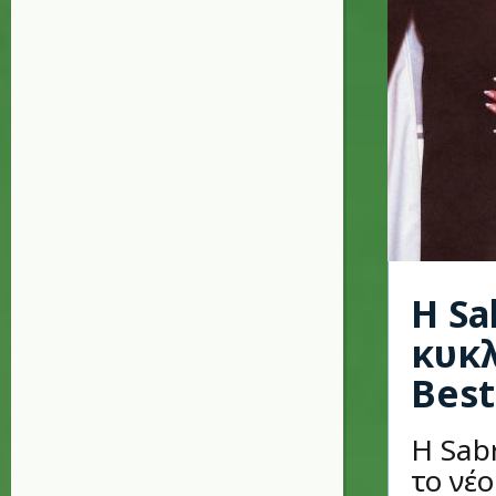
Η Sa
κυκλ
Best
Η Sab
το νέο