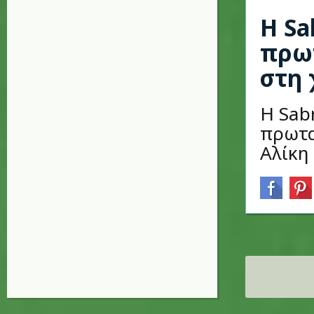
Η Sa
πρωτ
στη
Η Sab
πρωτα
Αλίκη
Σελίδες