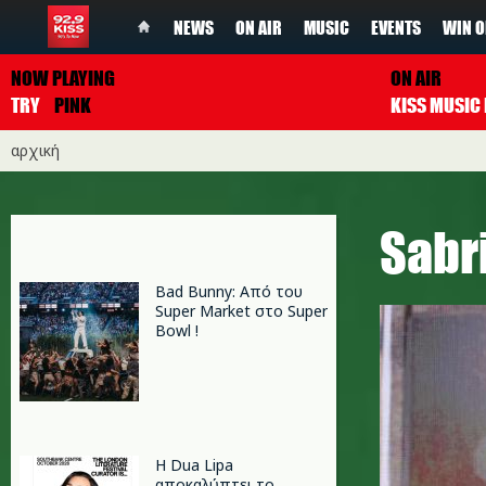
NEWS
ON AIR
MUSIC
EVENTS
WIN O
NOW PLAYING
ON AIR
TRY
PINK
αρχική
Sabr
Bad Bunny: Από του
Super Market στο Super
Bowl !
Η Dua Lipa
αποκαλύπτει το