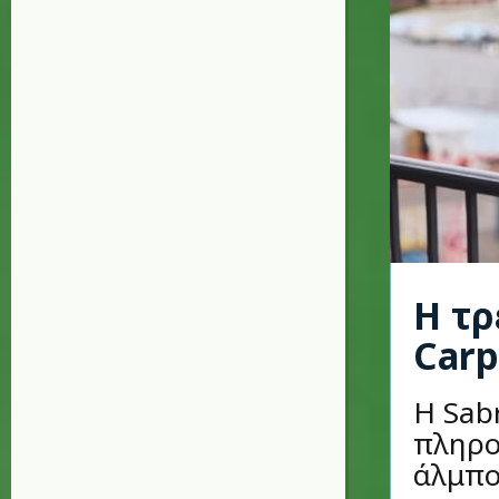
Η τρ
Carp
Η Sab
πληρο
άλμπο