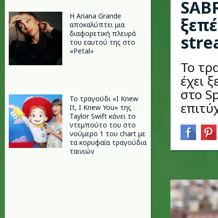
SABR
Η Ariana Grande
ξεπέ
αποκαλύπτει μια
διαφορετική πλευρά
str
του εαυτού της στο
«Petal»
Το τρ
έχει 
στο Sp
Το τραγούδι «I Knew
επιτύχ
It, I Knew You» της
Taylor Swift κάνει το
ντεμπούτο του στο
νούμερο 1 του chart με
τα κορυφαία τραγούδια
ταινιών