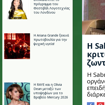
πρόγραμμα του
Φεστιβάλ Λογοτεχνίας
του Λονδίνου
Η Ariana Grande ξεκινά
πρωτοβουλία για την
Η Sa
ψυχική υγεία!
κριτ
ζων
Η Sab
οργάν
Η RAYE και η Olivia
επειδ
Dean μεταξύ των
διάρκ
υποψηφίων για το
Βραβείο Mercury 2026