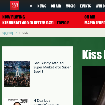
NEWS
ON AIR
MUSIC
EVENTS
WIN O
NOW PLAYING
ON AIR
KERNKRAFT 400 (A BETTER DAY)
TOPIC FEAT. A7S
ΜΑΡΙΑ ΓΕΩΡ
αρχική
music
Κiss
Bad Bunny: Από του
Super Market στο Super
Bowl !
Η Dua Lipa
αποκαλύπτει το