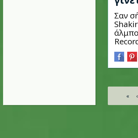
Σαν σή
Shaki
άλμπου
Recor
Σελίδες
«
‹