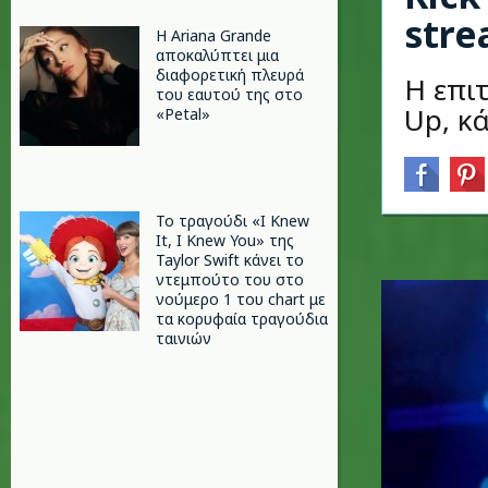
stre
Η Ariana Grande
αποκαλύπτει μια
διαφορετική πλευρά
Η επιτ
του εαυτού της στο
Up, κά
«Petal»
Το τραγούδι «I Knew
It, I Knew You» της
Taylor Swift κάνει το
ντεμπούτο του στο
νούμερο 1 του chart με
τα κορυφαία τραγούδια
ταινιών