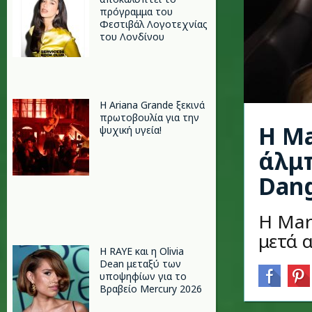
πρόγραμμα του
Φεστιβάλ Λογοτεχνίας
του Λονδίνου
Η Ariana Grande ξεκινά
πρωτοβουλία για την
Η Ma
ψυχική υγεία!
άλμπ
Dang
Η Mar
μετά 
Η RAYE και η Olivia
Dean μεταξύ των
υποψηφίων για το
Βραβείο Mercury 2026