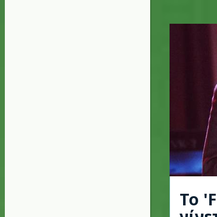
Το 'F
γίνε