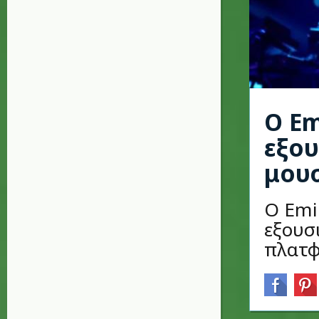
Ο Em
εξου
μουσ
Ο Emi
εξουσ
πλατφ