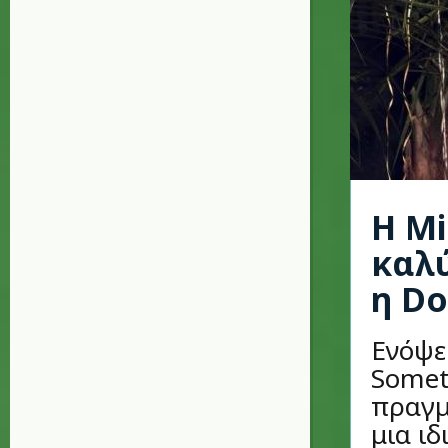
Η Mi
καλύ
η Do
Ενόψε
Somet
πραγμ
μια ι