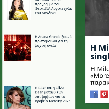
πρόγραμμα του
Φεστιβάλ Λογοτεχνίας
του Λονδίνου
Η Ariana Grande ξεκινά
πρωτοβουλία για την
Η Mi
ψυχική υγεία!
sing
Η Mile
«More 
παρακ
Η RAYE και η Olivia
Dean μεταξύ των
υποψηφίων για το
Βραβείο Mercury 2026