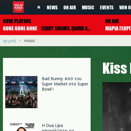
NEWS
ON AIR
MUSIC
EVENTS
WIN O
NOW PLAYING
ON AIR
GONE GONE GONE
TEDDY SWIMS, DAVID GUETTA & TONES AND I
ΜΑΡΙΑ ΓΕΩΡ
αρχική
music
Κiss
Bad Bunny: Από του
Super Market στο Super
Bowl !
Η Dua Lipa
αποκαλύπτει το