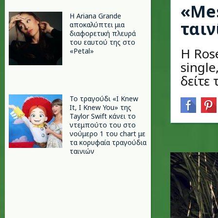
«Mes
Η Ariana Grande
ταιν
αποκαλύπτει μια
διαφορετική πλευρά
του εαυτού της στο
Η Ros
«Petal»
single
δείτε
Το τραγούδι «I Knew
It, I Knew You» της
Taylor Swift κάνει το
ντεμπούτο του στο
νούμερο 1 του chart με
τα κορυφαία τραγούδια
ταινιών