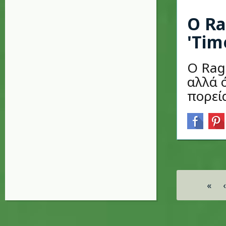
Ο Ra
'Tim
Ο Rag
αλλά 
πορεί
Σελίδες
«
‹