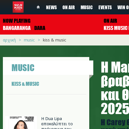
NEWS
ON AIR
MUSIC
EVENTS
WIN O
NOW PLAYING
ON AIR
BANGARANGA
DARA
αρχική
music
kiss & music
Η Ma
MUSIC
βραβ
KISS & MUSIC
και 
202
Η Dua Lipa
Η Carey 
αποκαλύπτει το
πρόγραμμα του