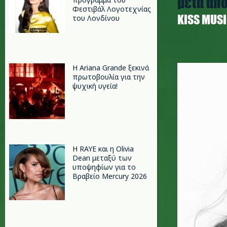
μετά από
Φεστιβάλ Λογοτεχνίας
ΚISS MUS
του Λονδίνου
mariah-c
Η Ariana Grande ξεκινά
πρωτοβουλία για την
ψυχική υγεία!
Η RAYE και η Olivia
Dean μεταξύ των
υποψηφίων για το
Βραβείο Mercury 2026