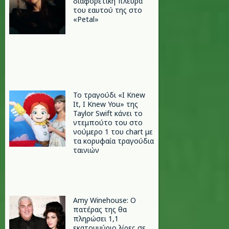
διαφορετική πλευρά
του εαυτού της στο
«Petal»
Το τραγούδι «I Knew
It, I Knew You» της
Taylor Swift κάνει το
ντεμπούτο του στο
νούμερο 1 του chart με
τα κορυφαία τραγούδια
ταινιών
Amy Winehouse: Ο
πατέρας της θα
πληρώσει 1,1
εκατομμύριο λίρες σε