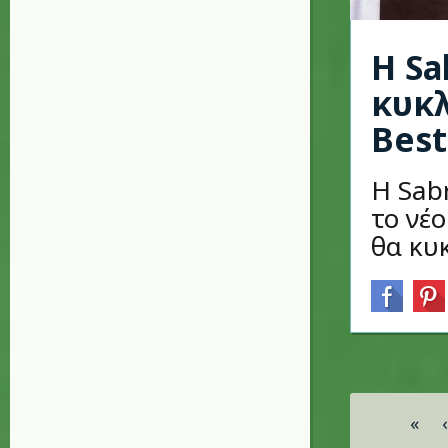
Η Sa
κυκλ
Best
Η Sab
το νέο
θα κυ
Σελίδες
«
‹