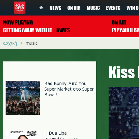
NEWS
ON AIR
MUSIC
EVENTS
WIN O
NOW PLAYING
ON AIR
GETTING AWAY WITH IT
JAMES
ΕΥΡΥΔΙΚΗ Β
αρχική
music
Κiss
Bad Bunny: Από του
Super Market στο Super
Bowl !
Η Dua Lipa
αποκαλύπτει το