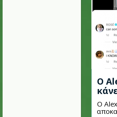
Ο Al
κάνε
Ο Ale
αποκα