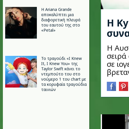
Η Ariana Grande
αποκαλύπτει μια
Η Ky
διαφορετική πλευρά
του εαυτού της στο
συνα
«Petal»
Η Αυσ
σειρά
Το τραγούδι «I Knew
σε ιο
It, I Knew You» της
Taylor Swift κάνει το
βρετα
ντεμπούτο του στο
νούμερο 1 του chart με
τα κορυφαία τραγούδια
ταινιών