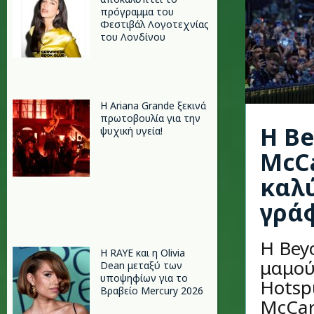
πρόγραμμα του
Φεστιβάλ Λογοτεχνίας
του Λονδίνου
Η Ariana Grande ξεκινά
πρωτοβουλία για την
Η Be
ψυχική υγεία!
McCa
καλ
γράφ
Η Bey
Η RAYE και η Olivia
μαμού
Dean μεταξύ των
υποψηφίων για το
Hotsp
Βραβείο Mercury 2026
McCar