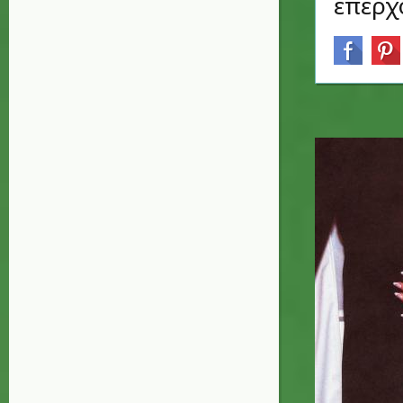
επερχ