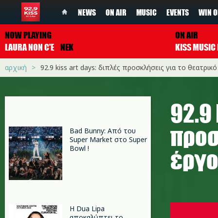
NEWS
ON AIR
MUSIC
EVENTS
WIN O
NOW PLAYING
ON AIR
LAURA NON C'E
NEK
αρχική
92.9 kiss art days: διπλές προσκλήσεις για τo θεατρικό 
92.9
προσ
Bad Bunny: Από του
Super Market στο Super
Bowl !
έργο 
img_5475
Η Dua Lipa
αποκαλύπτει το