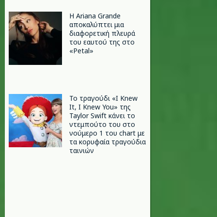
Η Ariana Grande
αποκαλύπτει μια
διαφορετική πλευρά
του εαυτού της στο
«Petal»
Το τραγούδι «I Knew
It, I Knew You» της
Taylor Swift κάνει το
ντεμπούτο του στο
νούμερο 1 του chart με
τα κορυφαία τραγούδια
ταινιών