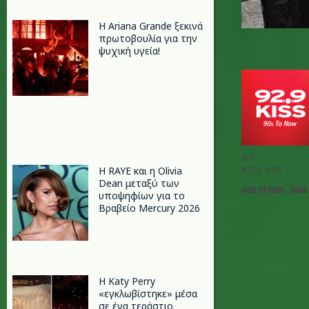
Η Ariana Grande ξεκινά
πρωτοβουλία για την
ψυχική υγεία!
BY
KISS 929
Η RAYE και η Olivia
Dean μεταξύ των
ΦΕΒ 19 2025 - 10:00
υποψηφίων για το
Βραβείο Mercury 2026
H Katy Perry
«εγκλωβίστηκε» μέσα
σε ένα τεράστιο