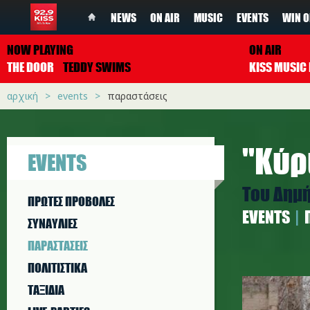
NEWS
ON AIR
MUSIC
EVENTS
WIN O
NOW PLAYING
ON AIR
THE DOOR
TEDDY SWIMS
αρχική
events
παραστάσεις
''Κύρ
EVENTS
Tου Δημή
ΠΡΩΤΕΣ ΠΡΟΒΟΛΕΣ
EVENTS
ΣΥΝΑΥΛΙΕΣ
ΠΑΡΑΣΤAΣΕΙΣ
ΠΟΛΙΤΙΣΤΙΚA
kyrie_ele
ΤΑΞΙΔΙΑ