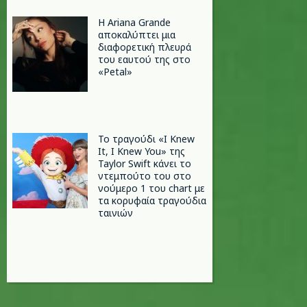
Η Ariana Grande
αποκαλύπτει μια
διαφορετική πλευρά
του εαυτού της στο
«Petal»
Το τραγούδι «I Knew
It, I Knew You» της
Taylor Swift κάνει το
ντεμπούτο του στο
νούμερο 1 του chart με
τα κορυφαία τραγούδια
ταινιών