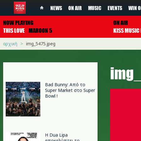
NEWS
ON AIR
MUSIC
EVENTS
WIN O
NOW PLAYING
ON AIR
THIS LOVE
MAROON 5
αρχική
img_5475.jpeg
img_
Bad Bunny: Από το
Super Market στο Super
Bowl !
Η Dua Lipa
αποκαλύπτει το