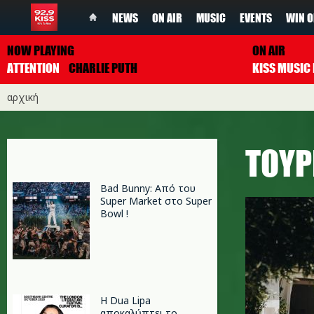
NEWS
ON AIR
MUSIC
EVENTS
WIN O
NOW PLAYING
ON AIR
ATTENTION
CHARLIE PUTH
αρχική
ΤΟΥΡ
Bad Bunny: Από του
Super Market στο Super
Bowl !
Η Dua Lipa
αποκαλύπτει το