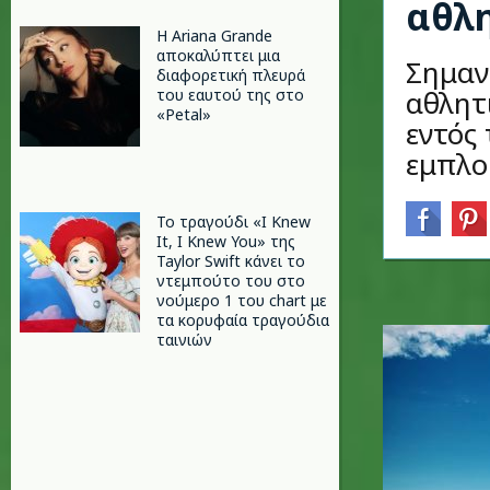
αθλη
Η Ariana Grande
αποκαλύπτει μια
Σημαντ
διαφορετική πλευρά
αθλητ
του εαυτού της στο
«Petal»
εντός
εμπλο
Το τραγούδι «I Knew
It, I Knew You» της
Taylor Swift κάνει το
ντεμπούτο του στο
νούμερο 1 του chart με
τα κορυφαία τραγούδια
ταινιών