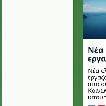
Νέα 
εργα
Νέα ο
εργαζ
από σ
Κοινω
υπουρ