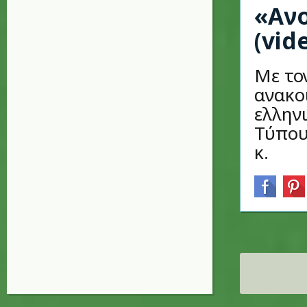
«Ανο
(vid
Με το
ανακο
ελλην
Τύπου
κ.
Σελίδες