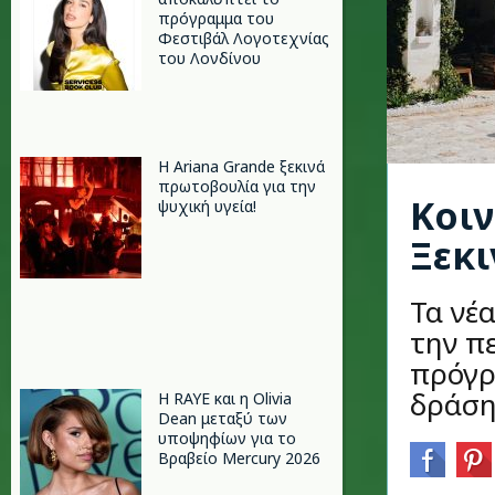
πρόγραμμα του
Φεστιβάλ Λογοτεχνίας
του Λονδίνου
Η Ariana Grande ξεκινά
πρωτοβουλία για την
Κοιν
ψυχική υγεία!
Ξεκ
Τα νέ
την π
πρόγρ
δράση
Η RAYE και η Olivia
Dean μεταξύ των
υποψηφίων για το
Βραβείο Mercury 2026