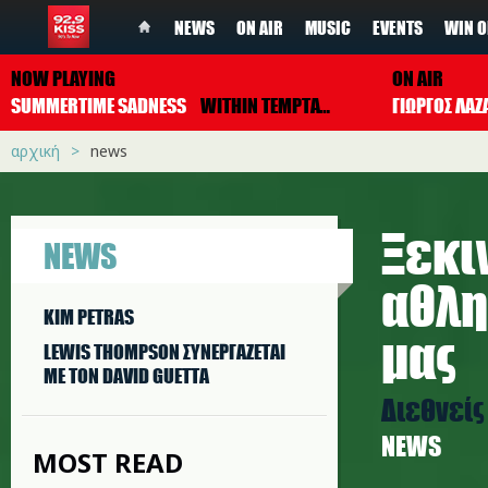
NEWS
ON AIR
MUSIC
EVENTS
WIN O
NOW PLAYING
ON AIR
SUMMERTIME SADNESS
WITHIN TEMPTATION
ΓΙΩΡΓΟΣ ΛΑΖ
αρχική
news
Ξεκι
NEWS
αθλη
KIM PETRAS
μας
LEWIS THOMPSON ΣΥΝΕΡΓAΖΕΤΑΙ
ΜΕ ΤΟΝ DAVID GUETTA
Διεθνείς
NEWS
MOST READ