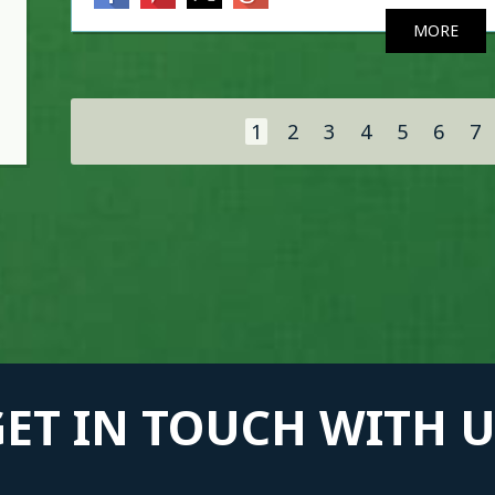
MORE
Σελίδες
1
2
3
4
5
6
7
GET IN TOUCH WITH U