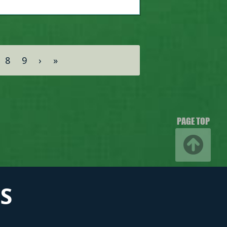
8
9
›
»
PAGE TOP
S