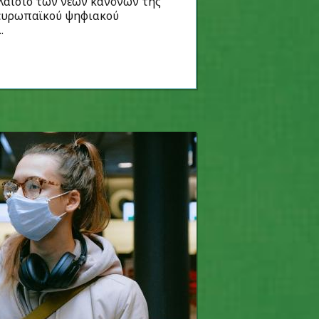
πλαίσιο των νέων κανόνων της
 ευρωπαϊκού ψηφιακού
.