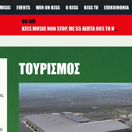
MUSIC
EVENTS
WIN ON KISS
Ο KISS
KISS TV
ΕΠΙΚΟΙΝΩΝΊΑ
ON AIR
KISS MUSIC NON STOP, ΜΕ 55 ΛΕΠΤΑ 90S TO NOW ΚΑΘΕ ΩΡΑ
ΤΟΥΡΙΣΜΟΣ
ας
νά