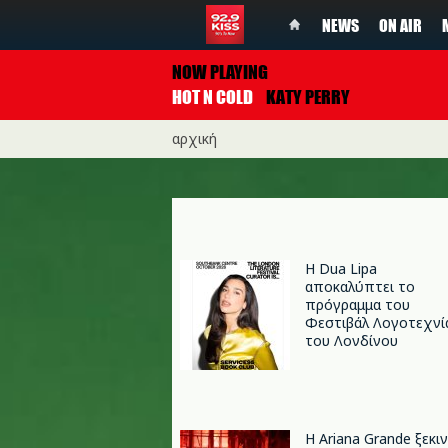
NEWS
ON AIR
NOW PLAYING
HOT N COLD
KATY PERRY
αρχική
Η Dua Lipa
αποκαλύπτει το
πρόγραμμα του
Φεστιβάλ Λογοτεχνί
του Λονδίνου
Η Ariana Grande ξεκι