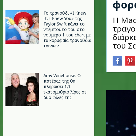
φορ
Το τραγούδι «I Knew
Η Mad
It, I Knew You» της
Taylor Swift κάνει το
τραγο
ντεμπούτο του στο
διάρκ
νούμερο 1 του chart με
τα κορυφαία τραγούδια
του Σ
ταινιών
Amy Winehouse: Ο
πατέρας της θα
πληρώσει 1,1
εκατομμύριο λίρες σε
δυο φίλες της