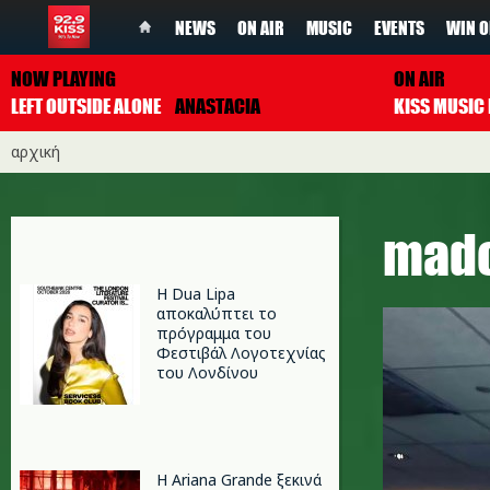
NEWS
ON AIR
MUSIC
EVENTS
WIN O
NOW PLAYING
ON AIR
LEFT OUTSIDE ALONE
ANASTACIA
αρχική
mad
Η Dua Lipa
αποκαλύπτει το
πρόγραμμα του
Φεστιβάλ Λογοτεχνίας
του Λονδίνου
Η Ariana Grande ξεκινά