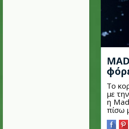
MAD
φόρε
Tο κο
με την
η Mado
πίσω 