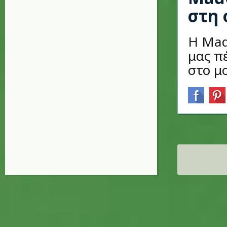
στη 
H Mad
μας π
στο μ
Σελίδες