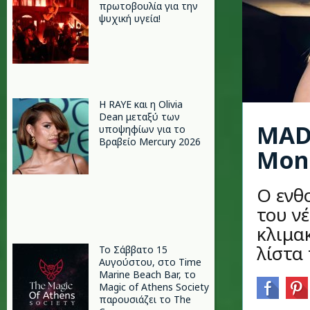
πρωτοβουλία για την
ψυχική υγεία!
Η RAYE και η Olivia
Dean μεταξύ των
MAD
υποψηφίων για το
Βραβείο Mercury 2026
Moni
O ενθ
του ν
κλιμα
λίστα
Το Σάββατο 15
Αυγούστου, στο Time
Marine Beach Bar, το
Magic of Athens Society
παρουσιάζει το The