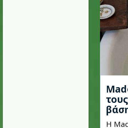
Mado
τους
βάση
Η Mad