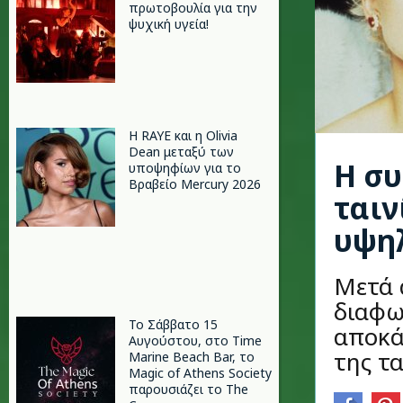
πρωτοβουλία για την
ψυχική υγεία!
Η RAYE και η Olivia
Dean μεταξύ των
Η συ
υποψηφίων για το
Βραβείο Mercury 2026
ταιν
υψη
Μετά 
διαφω
Το Σάββατο 15
αποκά
Αυγούστου, στο Time
της τα
Marine Beach Bar, το
Magic of Athens Society
παρουσιάζει το The