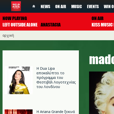
NEWS
ON AIR
MUSIC
EVENTS
WIN O
NOW PLAYING
ON AIR
LEFT OUTSIDE ALONE
ANASTACIA
αρχική
mad
Η Dua Lipa
αποκαλύπτει το
πρόγραμμα του
Φεστιβάλ Λογοτεχνίας
του Λονδίνου
Η Ariana Grande ξεκινά