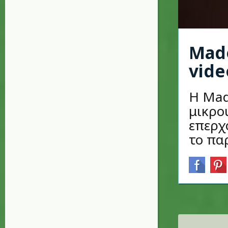
Mad
vide
Η Mad
μικρο
επερχό
το πα
Σελίδες