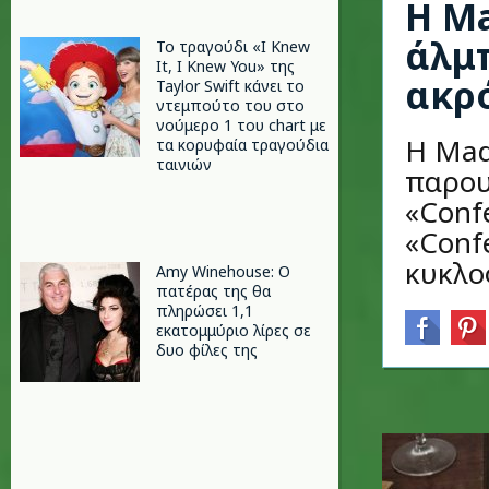
Η Ma
άλμπ
Το τραγούδι «I Knew
It, I Knew You» της
ακρό
Taylor Swift κάνει το
ντεμπούτο του στο
νούμερο 1 του chart με
Η Mad
τα κορυφαία τραγούδια
ταινιών
παρου
«Confe
«Conf
κυκλο
Amy Winehouse: Ο
πατέρας της θα
πληρώσει 1,1
εκατομμύριο λίρες σε
δυο φίλες της