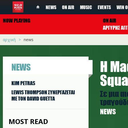
NEWS
ON AIR
MUSIC
EVENTS
WIN O
NOW PLAYING
ON AIR
ΑΡΓΥΡΗΣ ΑΓΓ
αρχική
news
Η Ma
NEWS
Squa
KIM PETRAS
Σε μια α
LEWIS THOMPSON ΣΥΝΕΡΓAΖΕΤΑΙ
ΜΕ ΤΟΝ DAVID GUETTA
τραγούδι
NEWS
MOST READ