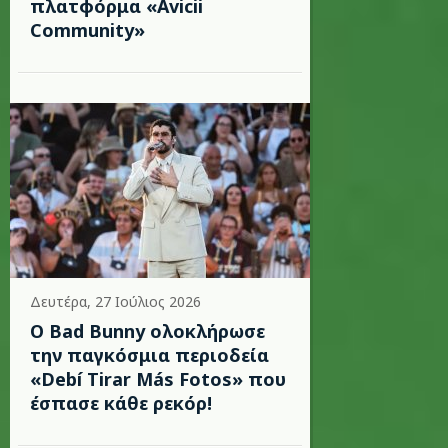
πλατφόρμα «Avicii
Community»
Δευτέρα, 27 Ιούλιος 2026
Ο Bad Bunny ολοκλήρωσε
την παγκόσμια περιοδεία
«Debí Tirar Más Fotos» που
έσπασε κάθε ρεκόρ!