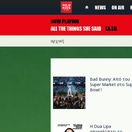
NEWS
ON AIR
NOW PLAYING
ALL THE THINGS SHE SAID
T.A.T.U.
αρχική
Bad Bunny: Από του
Super Market στο Su
Bowl !
Η Dua Lipa
αποκαλύπτει το