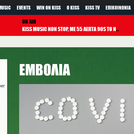
MUSIC
EVENTS
WIN ON KISS
Ο KISS
KISS TV
ΕΠΙΚΟΙΝΩΝΊΑ
ON AIR
KISS MUSIC NON STOP, ΜΕ 55 ΛΕΠΤΑ 90S TO NOW ΚΑΘΕ ΩΡΑ
ΕΜΒΟΛΙΑ
per