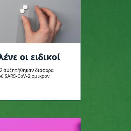
ένε οι ειδικοί
V-2 συζητήθηκαν διάφορα
ού SARS-CoV-2 όμικρον.