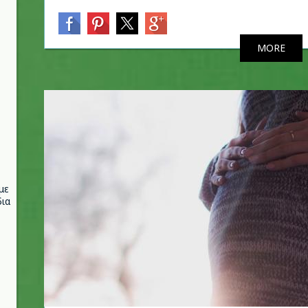
MORE
με
ια