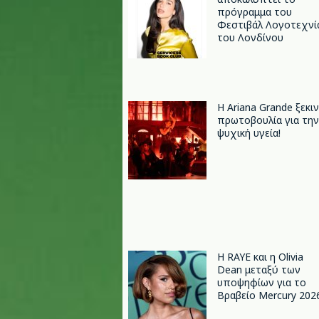
πρόγραμμα του
Φεστιβάλ Λογοτεχνί
του Λονδίνου
Η Ariana Grande ξεκι
πρωτοβουλία για την
ψυχική υγεία!
Η RAYE και η Olivia
Dean μεταξύ των
υποψηφίων για το
Βραβείο Mercury 202