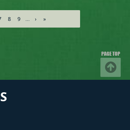
7
8
9
…
›
»
PAGE TOP
S