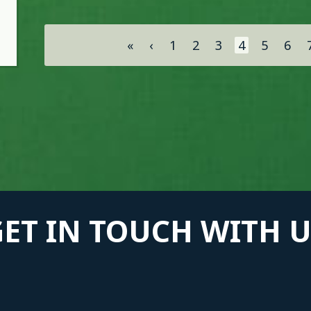
Σελίδες
«
‹
1
2
3
4
5
6
GET IN TOUCH WITH U