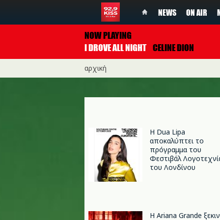
NEWS
ON AIR
NOW PLAYING
I DROVE ALL NIGHT
CELINE DION
αρχική
Η Dua Lipa
αποκαλύπτει το
πρόγραμμα του
Φεστιβάλ Λογοτεχνί
του Λονδίνου
Η Ariana Grande ξεκι