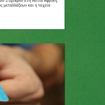
oV-2 όμικρον στη Νότια Αφρική,
ός μεταλλάξεων και η ταχεία