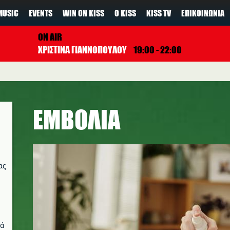
MUSIC
EVENTS
WIN ON KISS
Ο KISS
KISS TV
ΕΠΙΚΟΙΝΩΝΊΑ
ON AIR
ΧΡΙΣΤΙΝΑ ΓΙΑΝΝΟΠΟΥΛΟΥ
19:00 - 22:00
ΕΜΒΟΛΙΑ
ας
νά