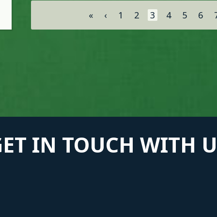
Σελίδες
«
‹
1
2
3
4
5
6
GET IN TOUCH WITH U