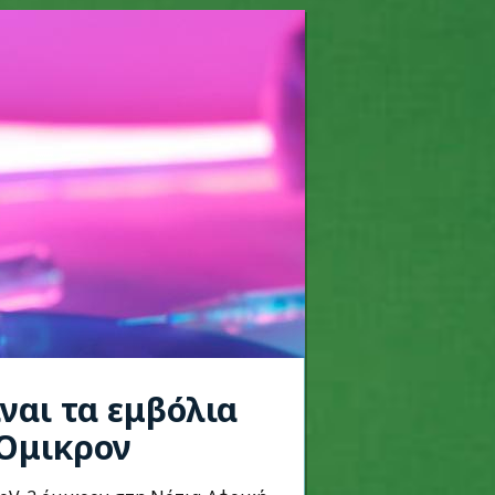
ναι τα εμβόλια
 Όμικρον