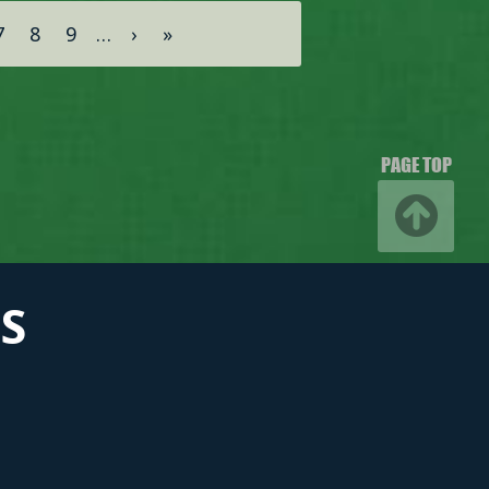
7
8
9
…
›
»
PAGE TOP
S