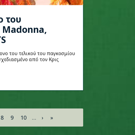
ο του
ε Madonna,
TS
ονο του τελικού του παγκοσμίου
σχεδιασμένο από τον Κρις
8
9
10
…
›
»