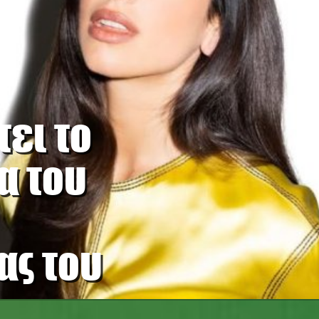
ει το
α του
ας του