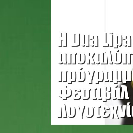
Η Dua Lipa
αποκαλύπτ
πρόγραμμ
Φεστιβάλ
Λογοτεχνί
Λονδίνου