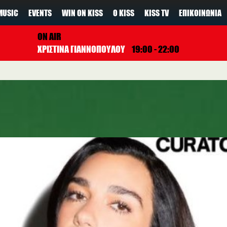
MUSIC
EVENTS
WIN ON KISS
Ο KISS
KISS TV
ΕΠΙΚΟΙΝΩΝΊΑ
ON AIR
ΧΡΙΣΤΙΝΑ ΓΙΑΝΝΟΠΟΥΛΟΥ
19:00 - 22:00