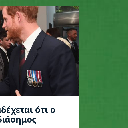
δέχεται ότι ο
 διάσημος