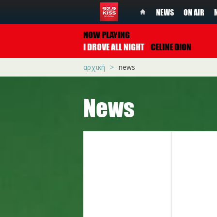
NEWS
ON AIR
NOW PLAYING
I DROVE ALL NIGHT
CELINE DION
αρχική
news
News