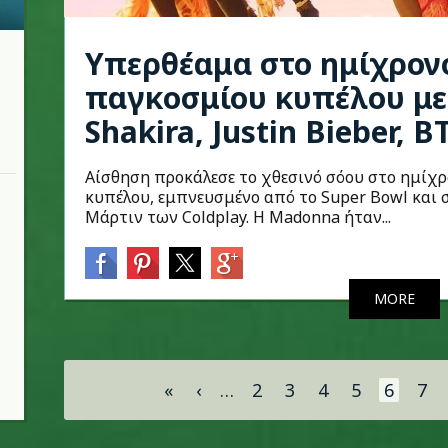
Υπερθέαμα στο ημίχρον
παγκοσμίου κυπέλου μ
Shakira, Justin Bieber, B
Αίσθηση προκάλεσε το χθεσινό σόου στο ημίχρ
κυπέλου, εμπνευσμένο από το Super Bowl και 
Μάρτιν των Coldplay. Η Madonna ήταν...
MORE
Σελίδες
«
‹
…
2
3
4
5
6
7