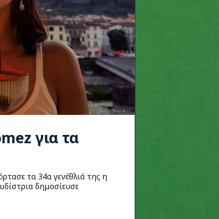
omez για τα
ρτασε τα 34α γενέθλιά της η
ουδίστρια δημοσίευσε