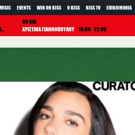
MUSIC
EVENTS
WIN ON KISS
Ο KISS
KISS TV
ΕΠΙΚΟΙΝΩΝΊΑ
ON AIR
N
ΧΡΙΣΤΙΝΑ ΓΙΑΝΝΟΠΟΥΛΟΥ
19:00 - 22:00