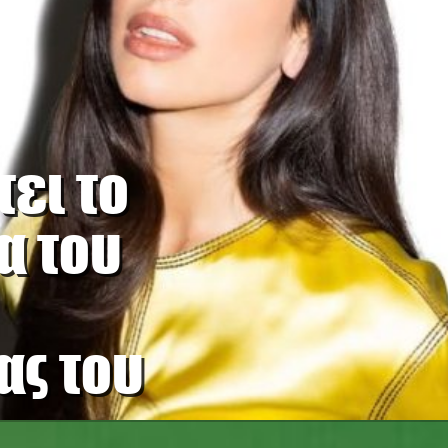
ει το
α του
ας του