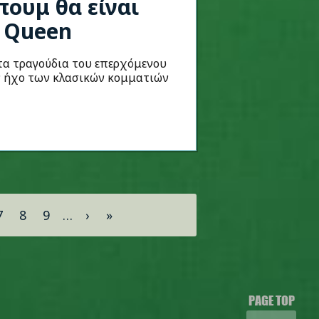
πουμ θα είναι
 Queen
τα τραγούδια του επερχόμενου
ν ήχο των κλασικών κομματιών
7
8
9
…
›
»
PAGE TOP