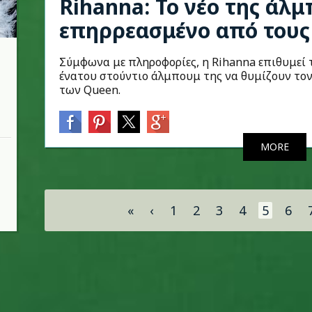
Rihanna: Το νέο της άλμ
επηρρεασμένο από τους
Σύμφωνα με πληροφορίες, η Rihanna επιθυμεί 
ένατου στούντιο άλμπουμ της να θυμίζουν το
των Queen.
MORE
Σελίδες
«
‹
1
2
3
4
5
6