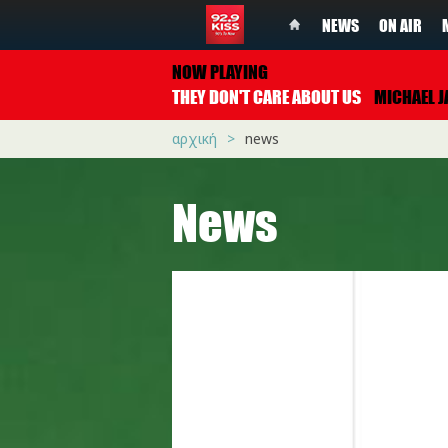
NEWS
ON AIR
NOW PLAYING
THEY DON'T CARE ABOUT US
MICHAEL JACKSO
αρχική
news
News