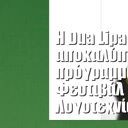
Η Dua Lipa
αποκαλύπτ
πρόγραμμ
Φεστιβάλ
Λογοτεχνί
Λονδίνου