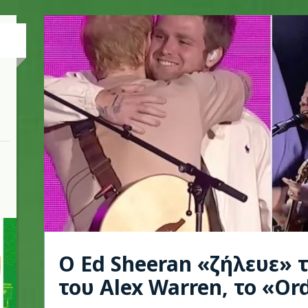
Ο Ed Sheeran «ζήλευε» τ
του Alex Warren, το «Or