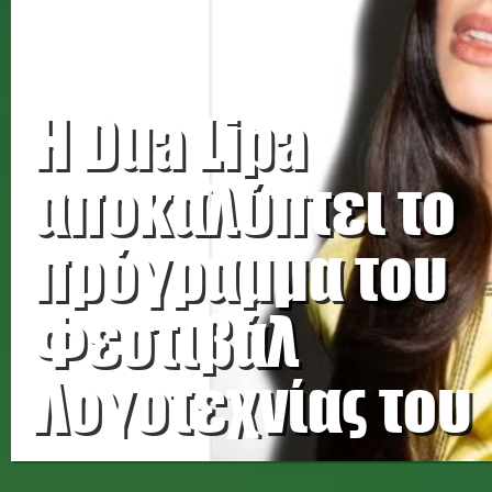
Η Dua Lipa
αποκαλύπτει το
πρόγραμμα του
Φεστιβάλ
Λογοτεχνίας του
Λονδίνου