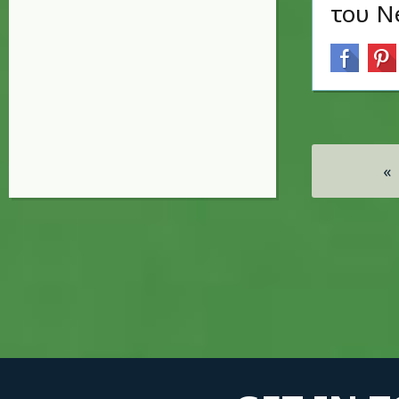
του Ne
Σελίδες
«