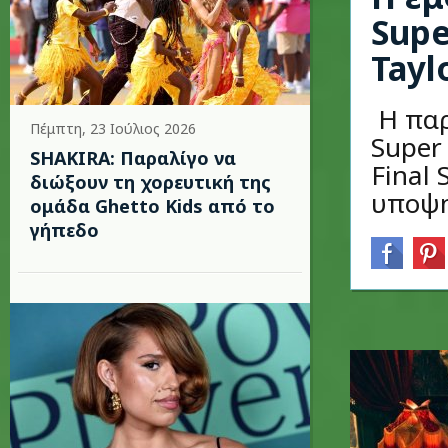
Supe
Tayl
Η παρ
Πέμπτη, 23 Ιούλιος 2026
Super 
SHAKIRA: Παραλίγο να
Final 
διώξουν τη χορευτική της
υποψη
ομάδα Ghetto Kids από το
γήπεδο