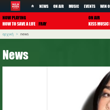
NEWS
ON AIR
MUSIC
EVENTS
WIN O
NOW PLAYING
ON AIR
HOW TO SAVE A LIFE
FRAY
αρχική
news
News