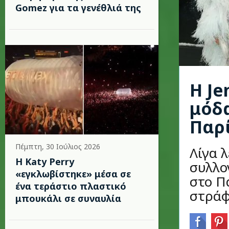
Gomez για τα γενέθλιά της
Η Je
μόδα
Παρ
Πέμπτη, 30 Ιούλιος 2026
Λίγα 
H Katy Perry
συλλογ
«εγκλωβίστηκε» μέσα σε
στο Π
ένα τεράστιο πλαστικό
στράφη
μπουκάλι σε συναυλία