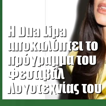
Η Dua Lipa
αποκαλύπτει το
πρόγραμμα του
Φεστιβάλ
Λογοτεχνίας του
Λονδίνου