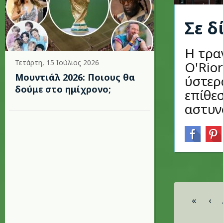
Σε δ
Η τρα
Τετάρτη, 15 Ιούλιος 2026
O'Rio
Μουντιάλ 2026: Ποιους θα
ύστερ
δούμε στο ημίχρονο;
επίθεσ
αστυνο
Σελίδες
«
‹