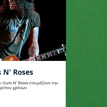
 N' Roses
ι Guns N' Roses ετοιμάζουν την
ερίπου χρόνων.