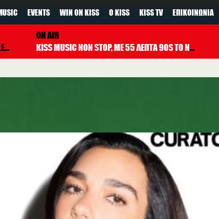
MUSIC
EVENTS
WIN ON KISS
Ο KISS
KISS TV
ΕΠΙΚΟΙΝΩΝΊΑ
ON AIR
SS
KISS MUSIC NON STOP, ΜΕ 55 ΛΕΠΤΑ 90S TO NOW ΚΑΘΕ ΩΡΑ