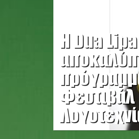
Η Dua Lipa
αποκαλύπτ
πρόγραμμ
Φεστιβάλ
Λογοτεχνί
Λονδίνου