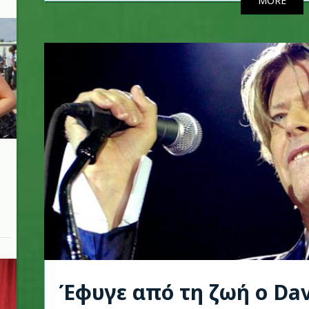
MORE
Έφυγε από τη ζωή ο Dav