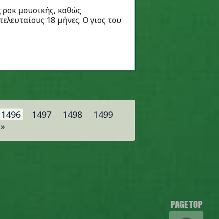
ς ροκ μουσικής, καθώς
ελευταίους 18 μήνες. Ο γιος του
1496
1497
1498
1499
»
PAGE TOP