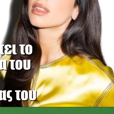
ει το
α του
ας του