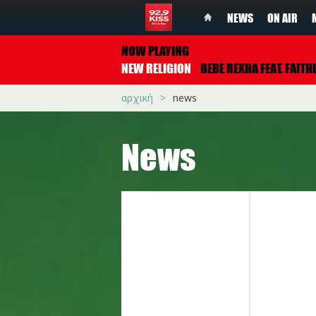
NEWS
ON AIR
NOW PLAYING
NEW RELIGION
BEBE REXHA FEAT. FAITHLE
αρχική
news
News