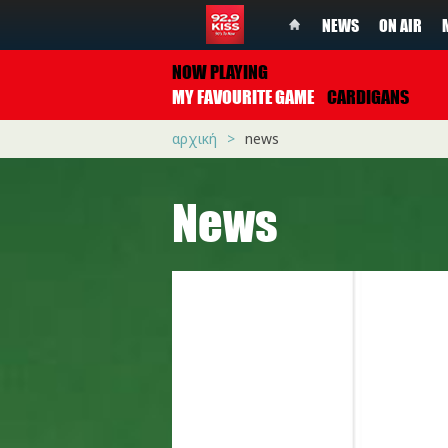
NEWS
ON AIR
NOW PLAYING
MY FAVOURITE GAME
CARDIGANS
αρχική
news
News