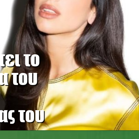
ει το
α του
ας του