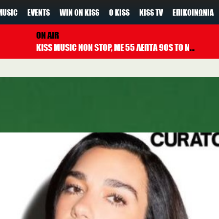
MUSIC
EVENTS
WIN ON KISS
Ο KISS
KISS TV
ΕΠΙΚΟΙΝΩΝΊΑ
ON AIR
KISS MUSIC NON STOP, ΜΕ 55 ΛΕΠΤΑ 90S TO NOW ΚΑΘΕ ΩΡΑ