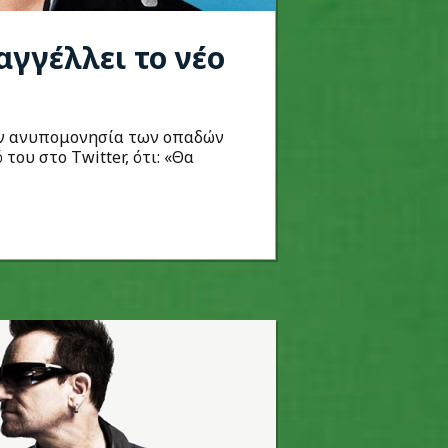
γγέλλει το νέο
ην ανυπομονησία των οπαδών
του στο Twitter, ότι: «Θα