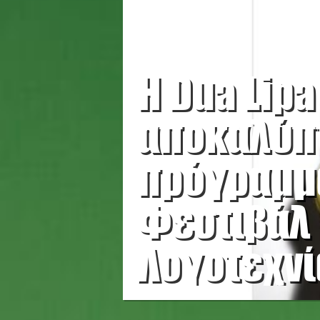
Η Dua Lipa
αποκαλύπτ
πρόγραμμ
Φεστιβάλ
Λογοτεχνί
Λονδίνου