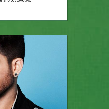
na, στο Λονδίνο.