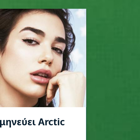
μηνεύει Arctic