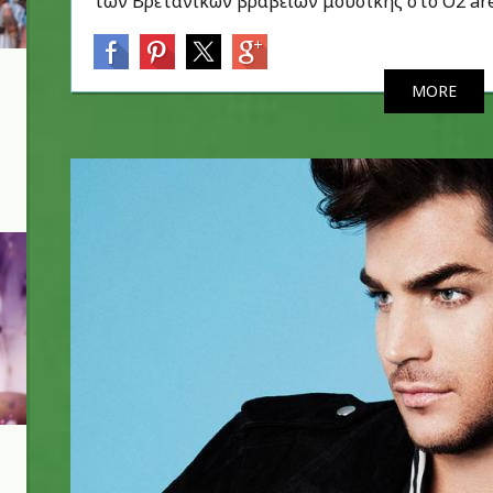
των Βρετανικών βραβείων μουσικής στο O2 are
MORE