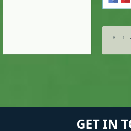
Σελίδες
«
‹
GET IN 