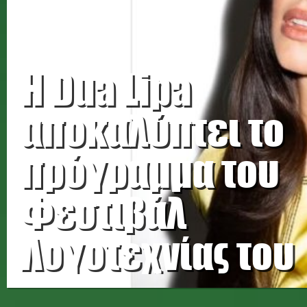
Η Dua Lipa
αποκαλύπτει το
πρόγραμμα του
Φεστιβάλ
Λογοτεχνίας του
Λονδίνου