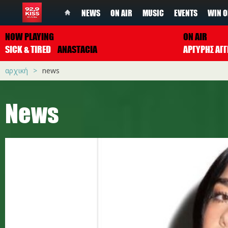
NEWS
ON AIR
MUSIC
EVENTS
WIN O
NOW PLAYING
ON AIR
SICK & TIRED
ANASTACIA
ΑΡΓΥΡΗΣ ΑΓΓ
αρχική
news
News