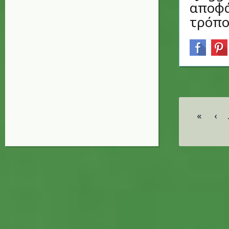
αποφά
τρόπο
Σελίδες
«
‹