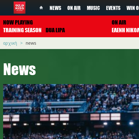
NEWS
ON AIR
MUSIC
EVENTS
WIN O
NOW PLAYING
ON AIR
TRAINING SEASON
DUA LIPA
ΕΛΕΝΗ ΝΙΚΟ
αρχική
news
News