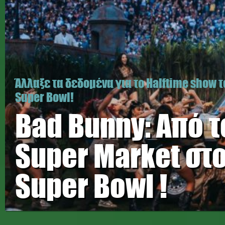
Άλλαξε τα δεδομένα για το Halftime show 
Super Bowl!
Bad Bunny: Από τ
Super Market στ
Super Bowl !