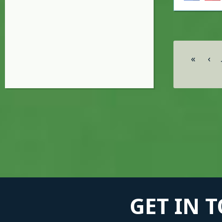
Σελίδες
«
‹
GET IN 