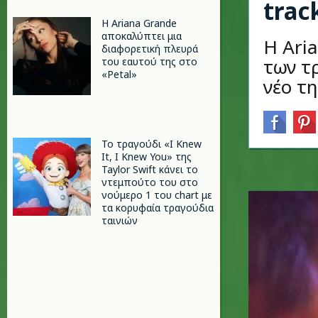
trac
Η Ariana Grande
αποκαλύπτει μια
Η Ari
διαφορετική πλευρά
των τ
του εαυτού της στο
«Petal»
νέο τη
Το τραγούδι «I Knew
It, I Knew You» της
Taylor Swift κάνει το
ντεμπούτο του στο
νούμερο 1 του chart με
τα κορυφαία τραγούδια
ταινιών