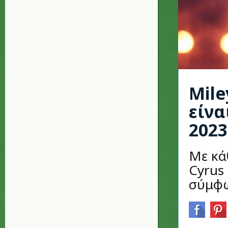
Mile
είνα
2023
Με κά
Cyrus 
σύμφω