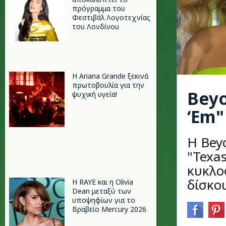
πρόγραμμα του
Φεστιβάλ Λογοτεχνίας
του Λονδίνου
Η Ariana Grande ξεκινά
πρωτοβουλία για την
Beyo
ψυχική υγεία!
‘Em"
Η Bey
"Texas
κυκλο
δίσκου
Η RAYE και η Olivia
Dean μεταξύ των
υποψηφίων για το
Βραβείο Mercury 2026