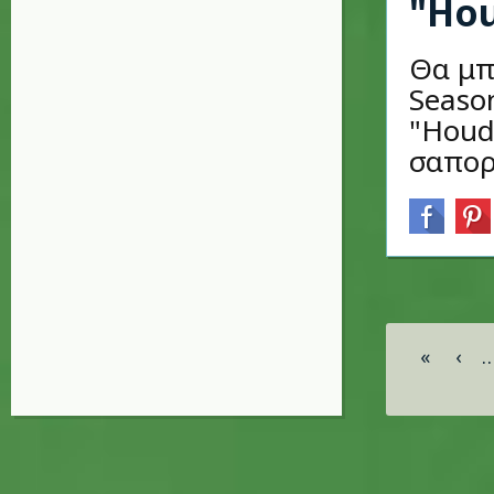
"Hou
Θα μπ
Seaso
"Houd
σαπορ
Σελίδες
«
‹