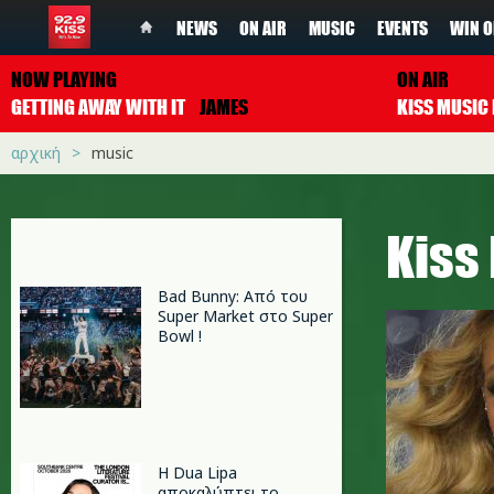
NEWS
ON AIR
MUSIC
EVENTS
WIN O
NOW PLAYING
ON AIR
GETTING AWAY WITH IT
JAMES
αρχική
music
Κiss
Bad Bunny: Από του
Super Market στο Super
Bowl !
Η Dua Lipa
αποκαλύπτει το