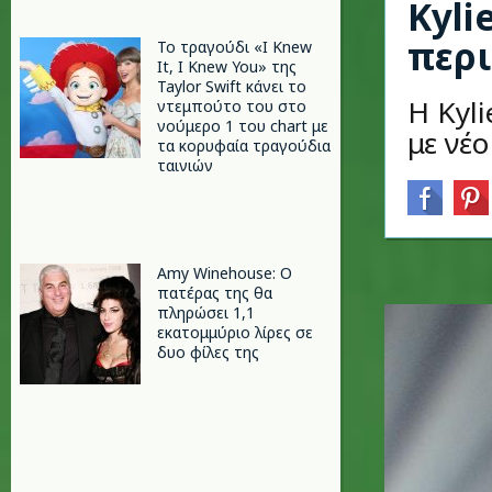
Kyli
περι
Το τραγούδι «I Knew
It, I Knew You» της
Taylor Swift κάνει το
Η Kyli
ντεμπούτο του στο
νούμερο 1 του chart με
με νέο
τα κορυφαία τραγούδια
ταινιών
Amy Winehouse: Ο
πατέρας της θα
πληρώσει 1,1
εκατομμύριο λίρες σε
δυο φίλες της