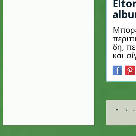
Elto
albu
Μπορεί
περιπέ
δη, πε
και σί
Σελίδες
«
‹