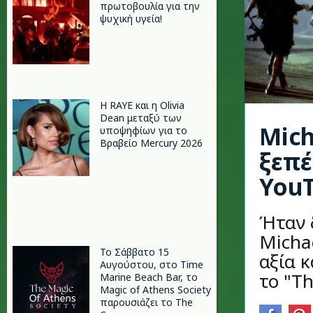
πρωτοβουλία για την
ψυχική υγεία!
Η RAYE και η Olivia
Dean μεταξύ των
Mich
υποψηφίων για το
Βραβείο Mercury 2026
ξεπέ
You
Ήταν δ
Michae
Το Σάββατο 15
αξία 
Αυγούστου, στο Time
το "Th
Marine Beach Bar, το
Magic of Athens Society
παρουσιάζει το The