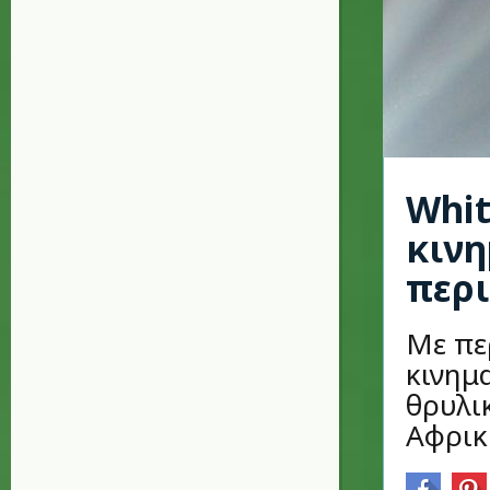
Whit
κινη
περι
Με πε
κινημ
θρυλι
Αφρικ