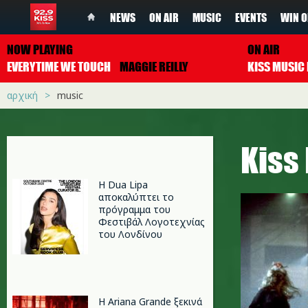
NEWS
ON AIR
MUSIC
EVENTS
WIN O
NOW PLAYING
ON AIR
EVERYTIME WE TOUCH
MAGGIE REILLY
αρχική
music
Κiss
Η Dua Lipa
αποκαλύπτει το
πρόγραμμα του
Φεστιβάλ Λογοτεχνίας
του Λονδίνου
Η Ariana Grande ξεκινά