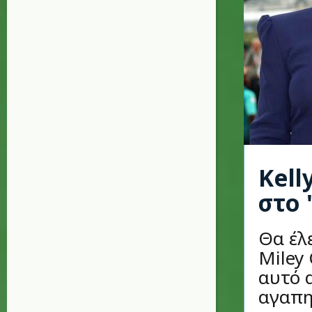
Kell
στο 
Θα έλε
Miley 
αυτό 
αγαπημ