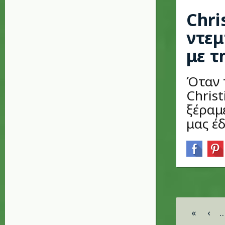
Chri
ντεμ
με τ
Όταν π
Christ
ξέραμ
μας έδ
Σελίδες
«
‹