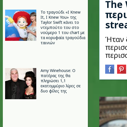
The 
περι
Το τραγούδι «I Knew
It, I Knew You» της
stre
Taylor Swift κάνει το
ντεμπούτο του στο
νούμερο 1 του chart με
Ήταν δ
τα κορυφαία τραγούδια
ταινιών
περισ
περισ
Amy Winehouse: Ο
πατέρας της θα
πληρώσει 1,1
εκατομμύριο λίρες σε
δυο φίλες της