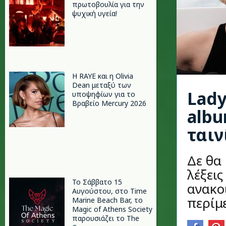
πρωτοβουλία για την
ψυχική υγεία!
Η RAYE και η Olivia
Dean μεταξύ των
Lady
υποψηφίων για το
Βραβείο Mercury 2026
albu
ταιν
Δε θα
λέξει
Το Σάββατο 15
ανακο
Αυγούστου, στο Time
περίμε
Marine Beach Bar, το
Magic of Athens Society
παρουσιάζει το The