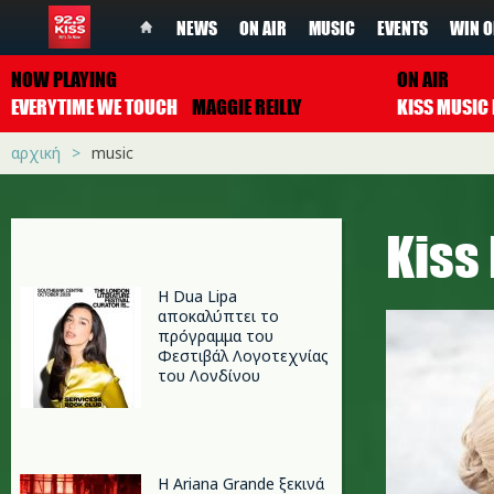
NEWS
ON AIR
MUSIC
EVENTS
WIN O
NOW PLAYING
ON AIR
EVERYTIME WE TOUCH
MAGGIE REILLY
αρχική
music
Κiss
Η Dua Lipa
αποκαλύπτει το
πρόγραμμα του
Φεστιβάλ Λογοτεχνίας
του Λονδίνου
Η Ariana Grande ξεκινά