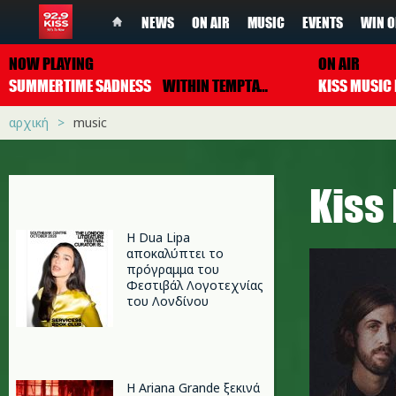
NEWS
ON AIR
MUSIC
EVENTS
WIN O
NOW PLAYING
ON AIR
SUMMERTIME SADNESS
WITHIN TEMPTATION
αρχική
music
Κiss
Η Dua Lipa
αποκαλύπτει το
πρόγραμμα του
Φεστιβάλ Λογοτεχνίας
του Λονδίνου
Η Ariana Grande ξεκινά