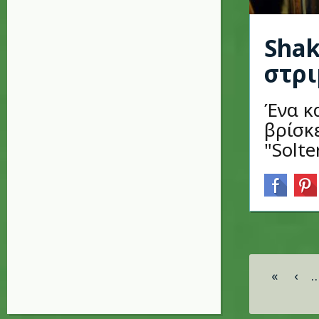
Shak
στρι
Ένα κα
βρίσκε
"Solte
Σελίδες
«
‹