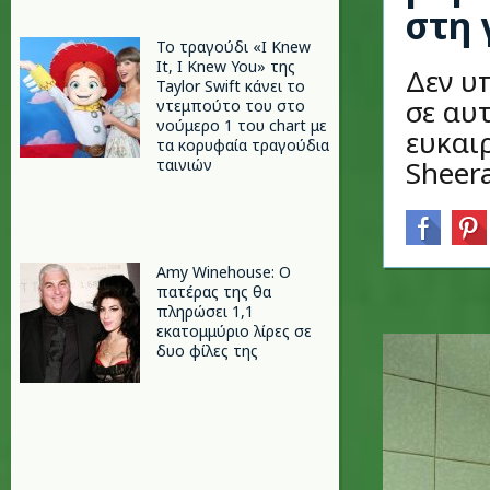
στη 
Το τραγούδι «I Knew
It, I Knew You» της
Δεν υ
Taylor Swift κάνει το
σε αυτ
ντεμπούτο του στο
νούμερο 1 του chart με
ευκαι
τα κορυφαία τραγούδια
Sheer
ταινιών
Amy Winehouse: Ο
πατέρας της θα
πληρώσει 1,1
εκατομμύριο λίρες σε
δυο φίλες της