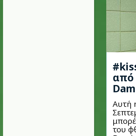
#kis
από 
Dam
Αυτή 
Σεπτεμ
μπορέ
του φ