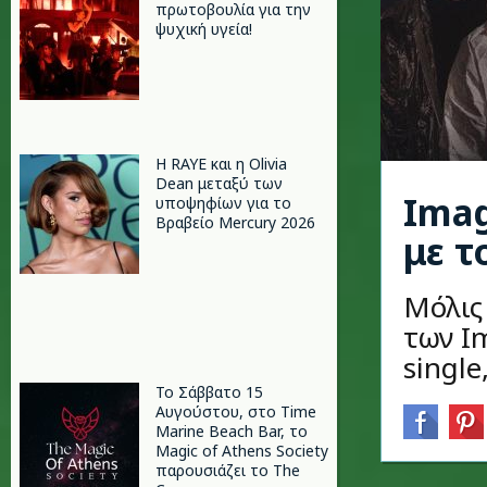
πρωτοβουλία για την
ψυχική υγεία!
Η RAYE και η Olivia
Dean μεταξύ των
Imag
υποψηφίων για το
Βραβείο Mercury 2026
με τ
Μόλις
των I
single
Το Σάββατο 15
Αυγούστου, στο Time
Marine Beach Bar, το
Magic of Athens Society
παρουσιάζει το The