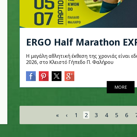
ERGO Half Marathon EX
Η μεγάλη αθλητική έκθεση της χρονιάς είναι εδ
2026, στο Κλειστό Γήπεδο Π. Φαλήρου
MORE
Σελίδες
«
‹
1
2
3
4
5
6