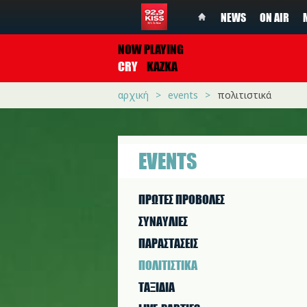
NEWS
ON AIR
NOW PLAYING
CRY
KAZKA
αρχική
events
πολιτιστικά
EVENTS
ΠΡΩΤΕΣ ΠΡΟΒΟΛΕΣ
ΣΥΝΑΥΛΙΕΣ
ΠΑΡΑΣΤAΣΕΙΣ
ΠΟΛΙΤΙΣΤΙΚA
ΤΑΞΙΔΙΑ