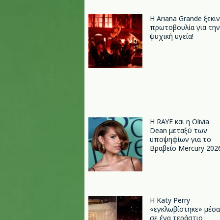
Η Ariana Grande ξεκι
πρωτοβουλία για την
ψυχική υγεία!
Η RAYE και η Olivia
Dean μεταξύ των
υποψηφίων για το
Βραβείο Mercury 202
H Katy Perry
«εγκλωβίστηκε» μέσα
σε ένα τεράστιο