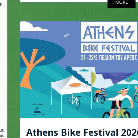
MORE
ε
Athens Bike Festival 20
με
ια