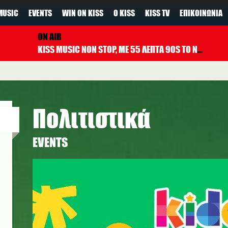
MUSIC
EVENTS
WIN ON KISS
Ο KISS
KISS TV
ΕΠΙΚΟΙΝΩΝΊΑ
ON AIR
KISS MUSIC NON STOP, ΜΕ 55 ΛΕΠΤΑ 90S TO NOW ΚΑΘΕ ΩΡΑ
Πολιτιστικά
EVENTS