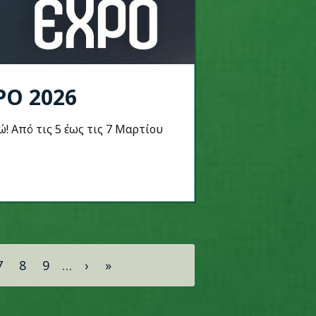
PO 2026
ώ! Από τις 5 έως τις 7 Μαρτίου
7
8
9
…
›
»