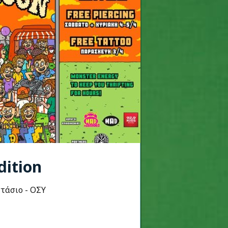
dition
στάσιο - ΟΣΥ