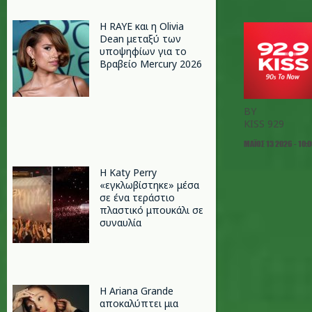
Η RAYE και η Olivia
Dean μεταξύ των
υποψηφίων για το
Βραβείο Mercury 2026
BY
KISS 929
ΜΆΙΟΣ 13 2026 - 10:
H Katy Perry
«εγκλωβίστηκε» μέσα
σε ένα τεράστιο
πλαστικό μπουκάλι σε
συναυλία
Η Ariana Grande
αποκαλύπτει μια