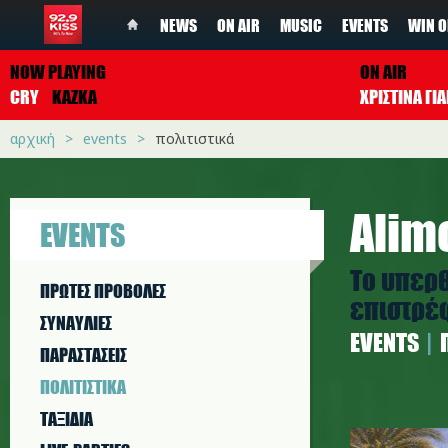
NEWS
ON AIR
MUSIC
EVENTS
WIN O
NOW PLAYING
ON AIR
CRY
KAZKA
ΧΡΙΣΤΙΝΑ Γ
αρχική
events
πολιτιστικά
Alim
EVENTS
Το υπερθ
ΠΡΩΤΕΣ ΠΡΟΒΟΛΕΣ
επιστρέφ
ΣΥΝΑΥΛΙΕΣ
EVENTS
ΠΑΡΑΣΤAΣΕΙΣ
ΠΟΛΙΤΙΣΤΙΚA
ΤΑΞΙΔΙΑ
Alimos C