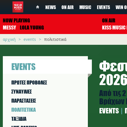
NEWS
ON AIR
MUSIC
EVENTS
WIN O
NOW PLAYING
ON AIR
MESSY
LOLA YOUNG
αρχική
events
πολιτιστικά
Φεστ
EVENTS
202
ΠΡΩΤΕΣ ΠΡΟΒΟΛΕΣ
Από τις 
ΣΥΝΑΥΛΙΕΣ
Βράχων 
ΠΑΡΑΣΤAΣΕΙΣ
ΠΟΛΙΤΙΣΤΙΚA
EVENTS
ΤΑΞΙΔΙΑ