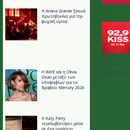
Η Ariana Grande ξεκινά
πρωτοβουλία για την
ψυχική υγεία!
BY
KISS 929
Η RAYE και η Olivia
ΜΆΙΟΣ 25 2026 - 10:
Dean μεταξύ των
υποψηφίων για το
Βραβείο Mercury 2026
H Katy Perry
«εγκλωβίστηκε» μέσα
σε ένα τεράστιο