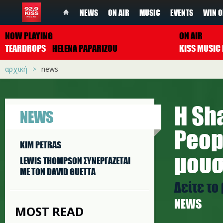
NEWS
ON AIR
MUSIC
EVENTS
WIN O
NOW PLAYING
ON AIR
TEARDROPS
HELENA PAPARIZOU
αρχική
news
Η Sh
NEWS
Peop
KIM PETRAS
μουσ
LEWIS THOMPSON ΣΥΝΕΡΓAΖΕΤΑΙ
ΜΕ ΤΟΝ DAVID GUETTA
Δείτε το
NEWS
MOST READ