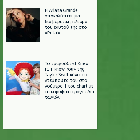
Η Ariana Grande
αποκαλύπτει μια
διαφορετική πλευρά
του εαυτού της στο
«Petal»
Το τραγούδι «I Knew
It, I Knew You» της
Taylor Swift κάνει το
ντεμπούτο του στο
νούμερο 1 του chart με
τα κορυφαία τραγούδια
ταινιών