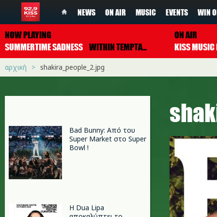
NEWS
ON AIR
MUSIC
EVENTS
WIN O
NOW PLAYING
ON AIR
SUMMERTIME SADNESS
WITHIN TEMPTATION
αρχική
shakira_people_2.jpg
shak
Bad Bunny: Από του
Super Market στο Super
Bowl !
Η Dua Lipa
αποκαλύπτει το