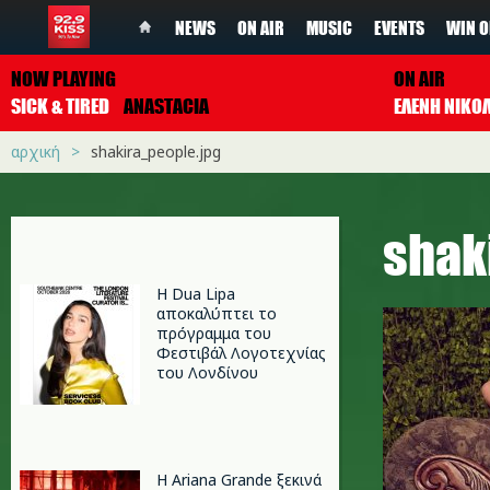
NEWS
ON AIR
MUSIC
EVENTS
WIN O
NOW PLAYING
ON AIR
SICK & TIRED
ANASTACIA
ΕΛΕΝΗ ΝΙΚΟ
αρχική
shakira_people.jpg
shak
Η Dua Lipa
αποκαλύπτει το
πρόγραμμα του
Φεστιβάλ Λογοτεχνίας
του Λονδίνου
Η Ariana Grande ξεκινά