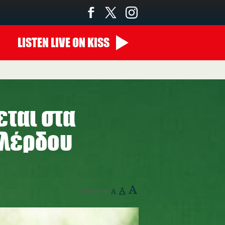
LISTEN
LIVE
ON KISS
00:00 - 07:00
εται στα
αλέρδου
A
A
Text Size:
A