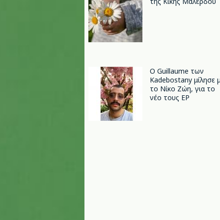
της Κικής Μαλέρδου
Ο Guillaume των
Kadebostany μίλησε 
το Νίκο Ζώη, για το
νέο τους EP