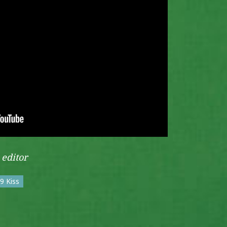
 editor
9 Kiss