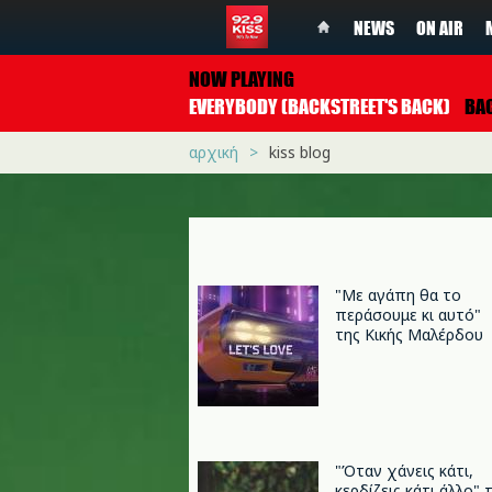
NEWS
ON AIR
NOW PLAYING
EVERYBODY (BACKSTREET'S BACK)
BACKSTREE
αρχική
kiss blog
"Με αγάπη θα το
περάσουμε κι αυτό"
της Κικής Μαλέρδου
"Όταν χάνεις κάτι,
κερδίζεις κάτι άλλο" 