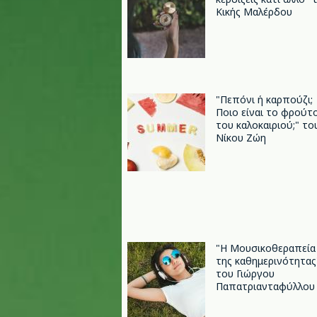
Κικής Μαλέρδου
"Πεπόνι ή καρπούζι;
Ποιo είναι το φρούτ
του καλοκαιριού;" το
Νίκου Ζώη
"Η Μουσικοθεραπεία
της καθημερινότητας
του Γιώργου
Παπατριανταφύλλου