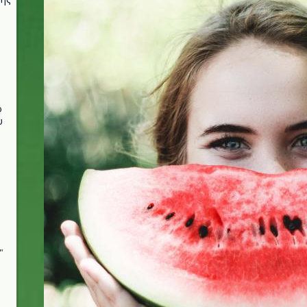
ο
υ
"