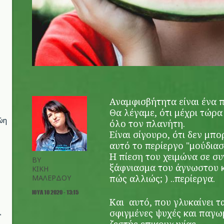
Αναμφισβήτητα είναι ένα π
Θα λέγαμε, ότι μέχρι τώρα 
ώη
όλο τον πλανήτη.
Eίναι σίγουρο, ότι δεν μπ
αυτό το περίεργο "μούδιασ
Η πίεση του χειμώνα σε σ
BY
ξάφνιασμα του άγνωστου κί
ΚΙΚΗ
πώς αλλιώς; ) ..περίεργα.
ΜΑΛΕΡΔΟΥ
ΙΟΥΛ 10 2020 - 13:15
Και αυτό, που γλυκαίνει 
σφιγμένες ψυχές και παγωμ
"