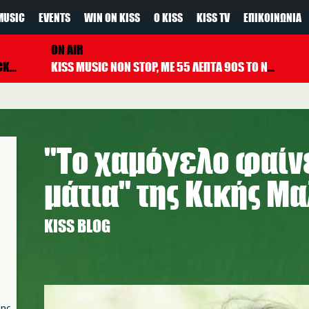
MUSIC
EVENTS
WIN ON KISS
Ο KISS
KISS TV
ΕΠΙΚΟΙΝΩΝΊΑ
ON AIR
T BOYS
KISS MUSIC NON STOP, ΜΕ 55 ΛΕΠΤΑ 90S TO NOW ΚΑΘΕ ΩΡΑ
"Το χαμόγελο φαίν
μάτια" της Κικής Μ
KISS BLOG
watermelon_smile.jpg
της