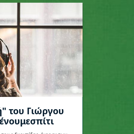
ή" του Γιώργου
ένουμεσπίτι