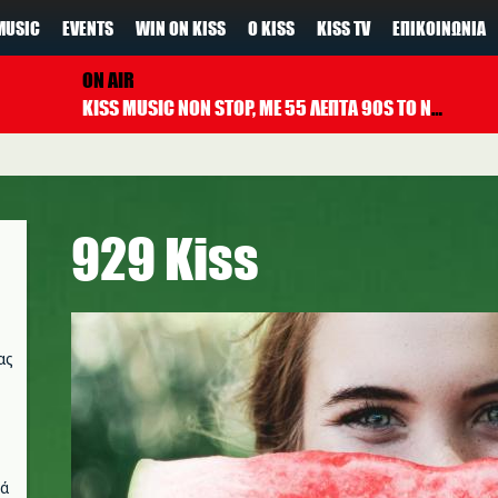
MUSIC
EVENTS
WIN ON KISS
Ο KISS
KISS TV
ΕΠΙΚΟΙΝΩΝΊΑ
ON AIR
KISS MUSIC NON STOP, ΜΕ 55 ΛΕΠΤΑ 90S TO NOW ΚΑΘΕ ΩΡΑ
929 Kiss
ας
νά