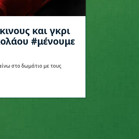
κινους και γκρι
ικολάου #μένουμε
αίνω στο δωμάτιο με τους