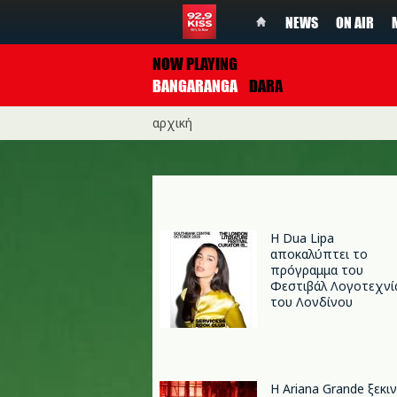
NEWS
ON AIR
NOW PLAYING
BANGARANGA
DARA
αρχική
Η Dua Lipa
αποκαλύπτει το
πρόγραμμα του
Φεστιβάλ Λογοτεχνί
του Λονδίνου
Η Ariana Grande ξεκι