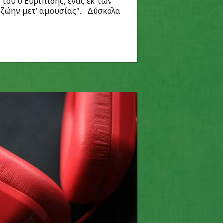
του ο Ευριπίδης, ένας εκ των
 ζώην μετ’ αμουσίας". Δύσκολα