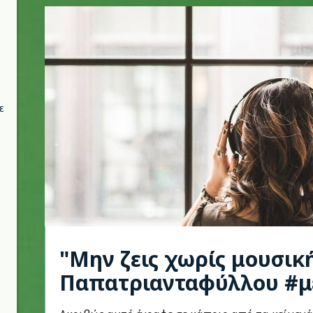
ε
"Μην ζεις χωρίς μουσικ
Παπατριανταφύλλου #μ