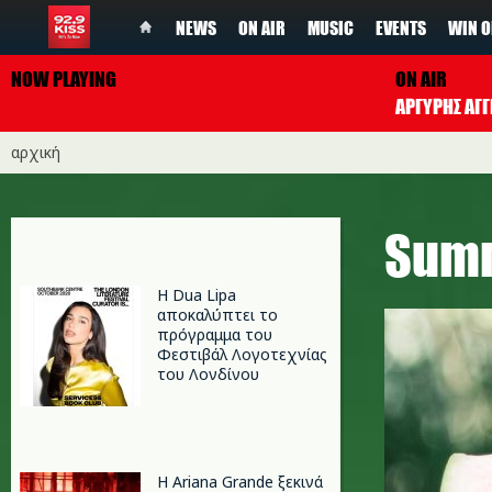
NEWS
ON AIR
MUSIC
EVENTS
WIN O
NOW PLAYING
ON AIR
ΑΡΓΥΡΗΣ ΑΓΓ
αρχική
Summ
Η Dua Lipa
αποκαλύπτει το
πρόγραμμα του
Φεστιβάλ Λογοτεχνίας
του Λονδίνου
Η Ariana Grande ξεκινά