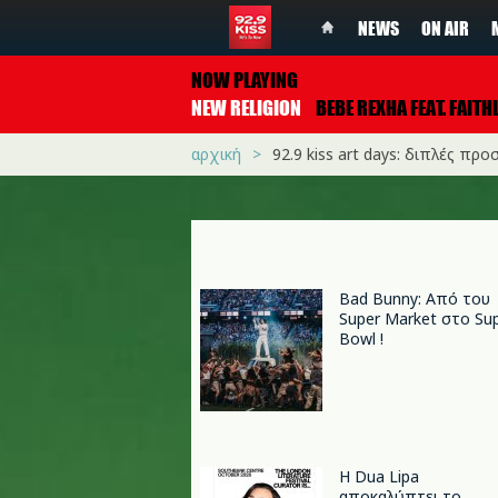
NEWS
ON AIR
NOW PLAYING
NEW RELIGION
BEBE REXHA FEAT. FAITHLE
αρχική
92.9 kiss art days: διπλές προσ
Bad Bunny: Από του
Super Market στο Su
Bowl !
Η Dua Lipa
αποκαλύπτει το