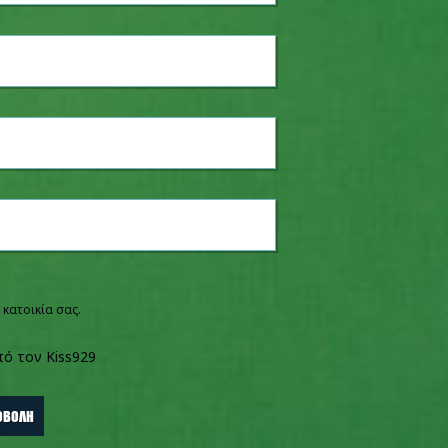
 κατοικία σας.
πό τον Kiss929
ό τον Kiss929