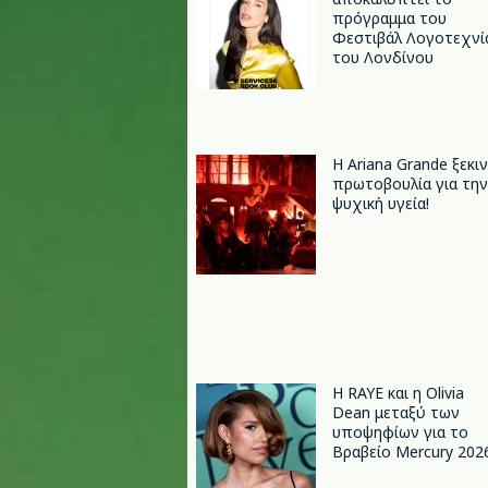
πρόγραμμα του
Φεστιβάλ Λογοτεχνί
του Λονδίνου
Η Ariana Grande ξεκι
πρωτοβουλία για την
ψυχική υγεία!
Η RAYE και η Olivia
Dean μεταξύ των
υποψηφίων για το
Βραβείο Mercury 202