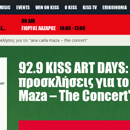
MUSIC
EVENTS
WIN ON KISS
Ο KISS
KISS TV
ΕΠΙΚΟΙΝΩΝΊΑ
ON AIR
SS
ΓΙΩΡΓΟΣ ΛΑΖΑΡΟΣ
14:00 - 17:00
κλήσεις για το ''ana carla maza – the concert''
92.9 KISS ART DAYS:
προσκλήσεις για το 
per
Maza – The Concert'
img_5475.jpeg