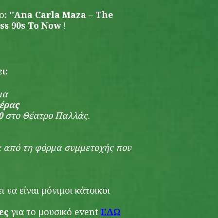
ο
: ''Ana Carla Maza – The
iss 90s To Now
!
ι:
ομα
έρας
0
στο
Θέατρο Παλλάς
.
 από τη φόρμα συμμετοχής που
 να είναι μόνιμοι κάτοικοι
ες
για το μουσικό event
ΕΔΩ