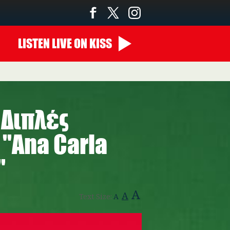
LISTEN
LIVE
ON KISS
 Διπλές
''Ana Carla
'
A
A
Text Size:
A