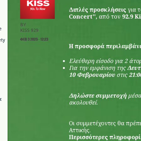
Διπλές προσκλήσεις
για τ
Concert'',
από τον
92.9 K
BY
e
KISS 929
ΦΕΒ 3 2025 - 12:23
ety
H προσφορά περιλαμβάνε
Eλεύθερη είσοδο για 2 άτ
Για την εμφάνιση της
Δευτ
10 Φεβρουαρίου
στις
21:0
Δηλώστε συμμετοχή
μέσα
ε
ακολουθεί.
Οι συμμετέχοντες θα πρέπει
Αττικής.
Περισσότερες πληροφορί