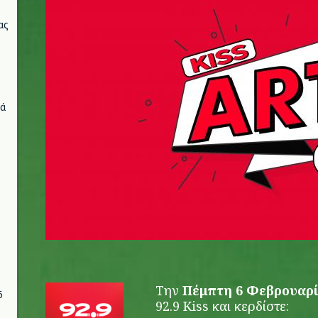
ας
νά
Την
Πέμπτη 6 Φεβρουαρ
6
92.9 Kiss και κερδίστε: