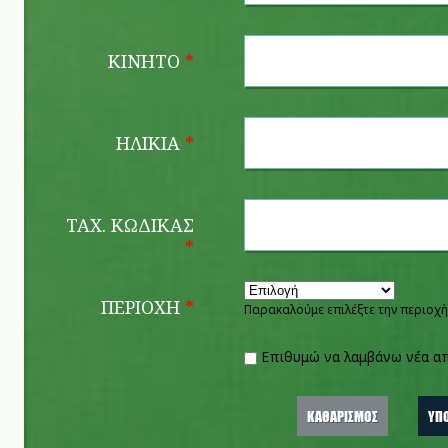
ΚΙΝΗΤΌ
*
ΗΛΙΚΊΑ
*
ΤΑΧ. ΚΏΔΙΚΑΣ
*
ΠΕΡΙΟΧΉ
*
Παρακαλούμε επιλέξτε την περιοχή
Επιθυμώ να λαμβάνω νέα α
Επιθυμώ να λαμβάνω νέα απ