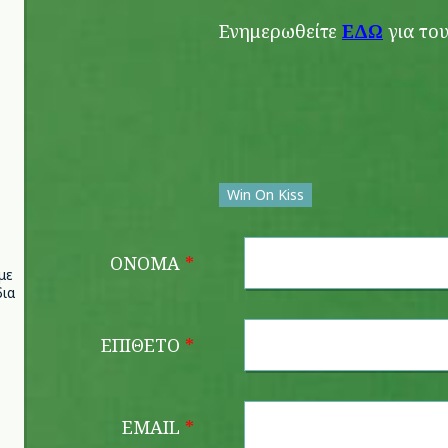
Ενημερωθείτε
ΕΔΩ
για το
Win On Kiss
ΌΝΟΜΑ
*
με
ια
ΕΠΊΘΕΤΟ
*
EMAIL
*